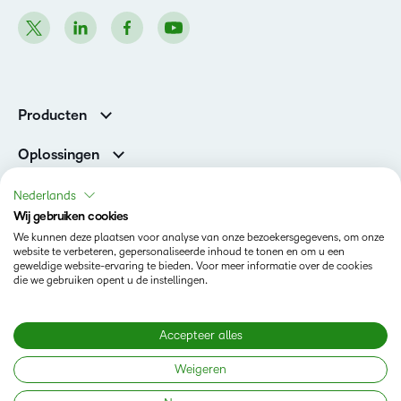
Producten
Brightspace
Oplossingen
Diensten en ondersteuning
Newsroom
Nederlands
Investor Relations
Wij gebruiken cookies
Toestand
We kunnen deze plaatsen voor analyse van onze bezoekersgegevens, om onze
website te verbeteren, gepersonaliseerde inhoud te tonen en om u een
geweldige website-ervaring te bieden. Voor meer informatie over de cookies
Privacy op D2L.com
die we gebruiken opent u de instellingen.
Terms of Use
Cookies Policy
Accepteer alles
Weigeren
Copyright © 2026 D2L Corporation. All rights reserved.