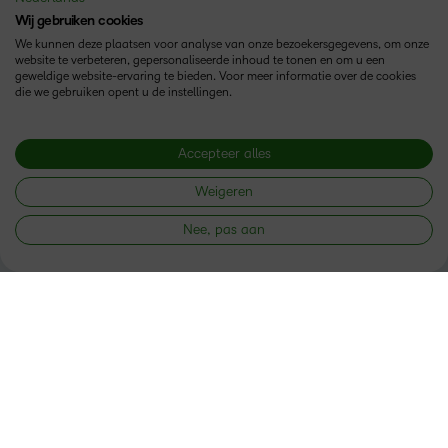
Wij gebruiken cookies
We kunnen deze plaatsen voor analyse van onze bezoekersgegevens, om onze
website te verbeteren, gepersonaliseerde inhoud te tonen en om u een
geweldige website-ervaring te bieden. Voor meer informatie over de cookies
die we gebruiken opent u de instellingen.
Volg ons
Accepteer alles
Weigeren
Nee, pas aan
Producten
Brightspace
Oplossingen
Diensten en ondersteuning
Newsroom
Investor Relations
Toestand