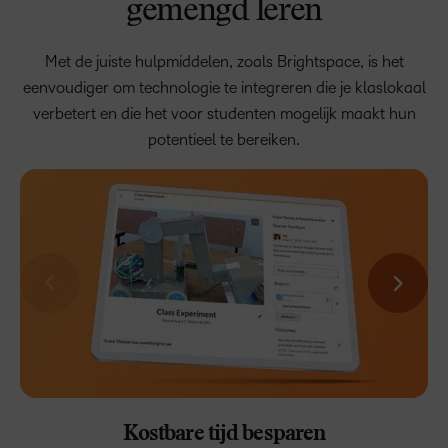
gemengd leren
Met de juiste hulpmiddelen, zoals Brightspace, is het
eenvoudiger om technologie te integreren die je klaslokaal
verbetert en die het voor studenten mogelijk maakt hun
potentieel te bereiken.
Ouders en voogden op de hoogte houden
Verbeter de communicatie tussen leraren en ouders of
voogden door families een kijkje in het klaslokaal te bieden.
Notificaties
Het welzijn van studenten ondersteunen
Gepersonaliseerd leren
Kostbare tijd besparen
Instructies verbeteren