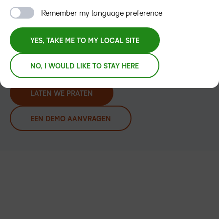
niet uit of je nog maar net begint met het digitaliseren van
Remember my language preference
je klaslokaal of op zoek bent naar manieren om het
gemengd leren naar een hoger niveau te tillen,
YES, TAKE ME TO MY LOCAL SITE
Brightspace is flexibel genoeg voor zowel beginners als
professionals.
NO, I WOULD LIKE TO STAY HERE
LATEN WE PRATEN
EEN DEMO AANVRAGEN