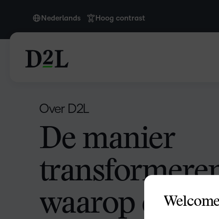
Nederlands
Hoog contrast
English
English (APAC)
English (Europe)
English (IN)
English (MEA)
Over D2L
Español (LATAM)
De manier
Français (CA)
Nederlands
transformere
Português
waarop de
Welcome