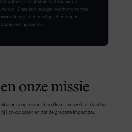
fdkantoor in Kitchener, Ontario en op
le wereld. Onze technologie wordt momenteel
basisonderwijs, het voortgezet en hoger
e ondernemingssector.
 en onze missie
elde onze oprichter, John Baker, zichzelf tot doel het
 hij kon oplossen en dat de grootste impact zou