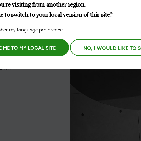
D2L vo
u're visiting from another region.
Creator+
Performan
training
 to switch to your local version of this site?
Laat uw l
D2L Link
groeien en
er my language preference
aties helpt
concurre
 werk. We
E ME TO MY LOCAL SITE
NO, I WOULD LIKE TO 
en,
t op
eid of