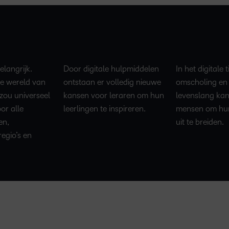
elangrijk.
Door digitale hulpmiddelen
In het digitale 
e wereld van
ontstaan er volledig nieuwe
omscholing en 
 zou universeel
kansen voor leraren om hun
levenslang ka
or alle
leerlingen te inspireren.
mensen om hun
en,
uit te breiden.
egio’s en