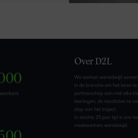
–
0
1
–
–
–
Over D2L
2
0
0
0
We werken wereldwijd samen m
in de branche om het leren t
3
werkers
partnerschap aan met elke kl
leerlingen, de resultaten te v
stap van het traject.
4
–
–
In slechts 25 jaar tijd is ons
medewerkers wereldwijd.
5
0
0