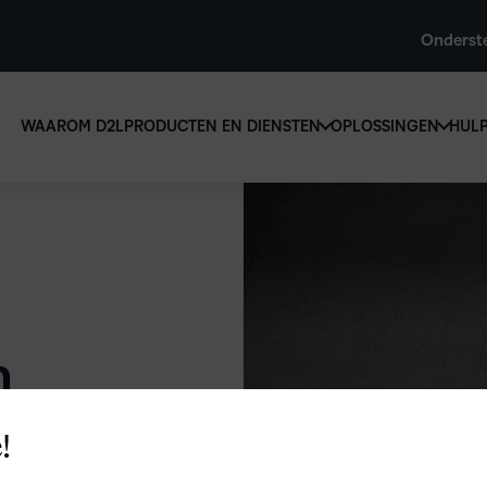
Onderst
WAAROM D2L
PRODUCTEN EN DIENSTEN
OPLOSSINGEN
HUL
D2L voo
D2L Brightspace
onderwi
Creëer en bied gepersonaliseerde learning at s
Verhoog 
tools en aanpasbare content.
inschrijv
D2L Brightspace ontdekken
een
gebruiksv
n
leeroplos
ontworpe
iedere le
AANVULLINGEN VOOR D2L
BRIGHTSPACE
!