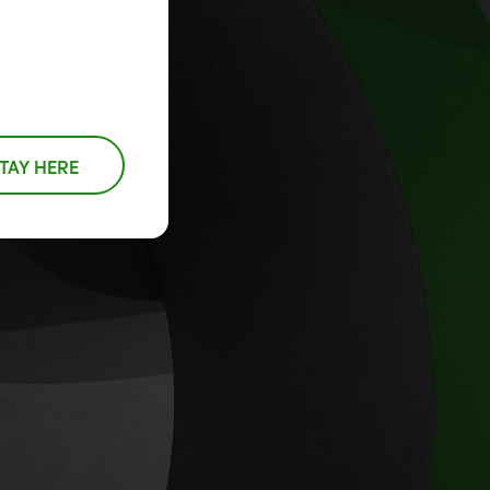
bedrijfsleven
eruitziet met een
or
en producten die u
ce+
bewezen leerpartner.
Breng
sorganisaties
inspireren.
Carrières
werknemers in
Onboardingdiensten
Optimalisatiediensten
eerbedrijf
verrukking en
Geef je
Evenementen en
Blog
 blijf
Redactieruimte
stimuleer
carrière
webinars
rend.
Trends, tips en
prestaties met
een boost
Blijf op de hoogte
inzichten over de
Onze komende
flexibel leren.
en kom bij
van waar we mee
STAY HERE
nieuwste en
evenementen en
een team
bezig zijn met
belangrijkste
webinars, plus
dat een
recente en
ontwikkelingen in
opnames van
wereldwijde
relevante
onderwijzen en leren.
eerdere sessies.
impact op
hoogtepunten.
lerenden
maakt.