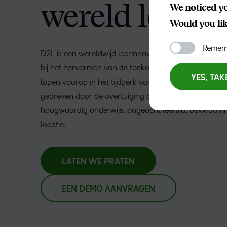
wereld leert
We noticed yo
Would you like
Rememb
D2L is een wereldwijd leerinnovatiebedrijf dat organis
bij het hervormen van de toekomst van onderwijs en
YES, TAK
lopen voorop in het tijdperk van gepersonaliseerd ler
gedreven door de overtuiging dat iedereen recht heef
hoogwaardig onderwijs, ongeacht leeftijd, bekwaamh
locatie.
–
LATEN WE PRATEN
0
EEN DEMO AANVRAGEN
1