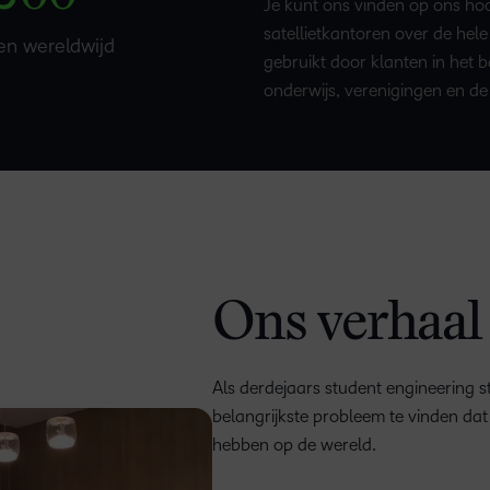
Je kunt ons vinden op ons hoo
satellietkantoren over de he
en wereldwijd
gebruikt door klanten in het 
onderwijs, verenigingen en d
Ons verhaal
Als derdejaars student engineering st
belangrijkste probleem te vinden dat
hebben op de wereld.