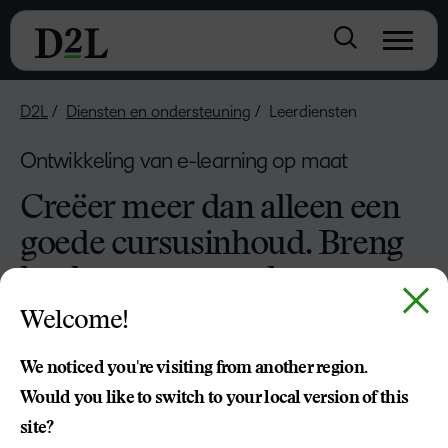
D2L
Diensten en ondersteuning
Leerdiensten
Ontwikkeling van e-learning op maat
Creëer meer dan alleen een
goede cursusinhoud. Breng
het leerproces tot leven.
Welcome!
Dankzij onze interne expertise in cursusontwikkeling en
educatief ontwerp kunnen D2L-leerdiensten je helpen om
We noticed you're visiting from another region.
boeiende, effectieve en gebruiksvriendelijke onderwijs- en
Would you like to switch to your local version of this
leerervaringen aan te bieden.
site?