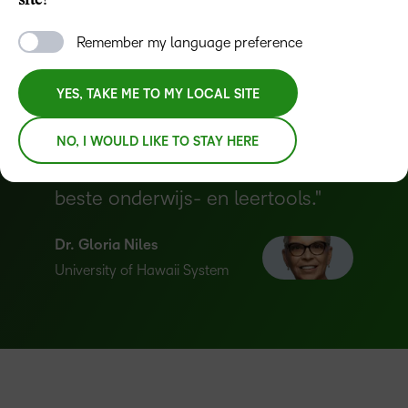
site?
REQUEST A DEMO
Remember my language preference
YES, TAKE ME TO MY LOCAL SITE
We vinden het geweldig om onze
studenten, docenten en
NO, I WOULD LIKE TO STAY HERE
medewerkers uit te rusten met de
beste onderwijs- en leertools.
–
Dr. Gloria Niles
0
University of Hawaii System
1
2
–
3
0
4
1