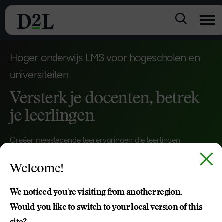
Hoger onderwijs LMS voor hogescholen en
universiteiten
Versterk je docenten, betrek
je leerlingen
Creëer meeslepende leerervaringen die leerlingen
betrokken houden en naar meer streven. Verbeter de
Welcome!
voltooiingspercentages en verbeter je cursussen
voortdurend met ingebouwde tools – allemaal in één
We noticed you're visiting from another region.
toegankelijk, gebruiksvriendelijk LMS.
Would you like to switch to your local version of this