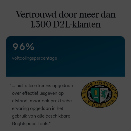
5
2
Vertrouwd door meer dan
6
3
1.300 D2L-klanten
7
4
8
5
9
6
%
voltooiingspercentage
–
0
1
… niet alleen kennis opgedaan
2
over effectief lesgeven op
afstand, maar ook praktische
3
ervaring opgedaan in het
4
gebruik van alle beschikbare
5
–
Brightspace-tools.