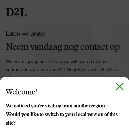
Laten we praten
Neem vandaag nog contact op
We horen graag van je. Of je nu wilt praten met de
verkoop of een demo van D2L Brightspace of D2L Wave
wilt inplannen, we staan klaar om je te helpen.
Vul het formulier in en een D2L-medewerker neemt
Welcome!
supersnel contact met je op.
We noticed you're visiting from another region.
Ben je op zoek naar ondersteuning?
Would you like to switch to your local version of this
site?
RAADPLEEG DE ONDERSTEUNING