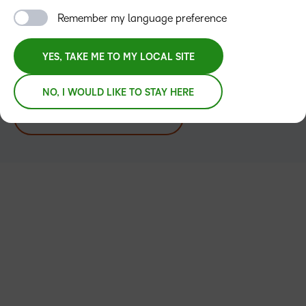
voor onderwijs op basis van competenties (CBE) dat
Remember my language preference
studenten een grotere kans geeft om te slagen.
YES, TAKE ME TO MY LOCAL SITE
LATEN WE PRATEN
NO, I WOULD LIKE TO STAY HERE
EEN DEMO AANVRAGEN