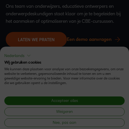
Ons team van onderwijzers, educatieve ontwerpers en
onderwerpdeskundigen staat klaar om je te begeleiden bij
het aanmaken of optimaliseren van je CBE-cursussen.
Een demo aanvragen
LATEN WE PRATEN
Nederlands
Wij gebruiken cookies
We kunnen deze plaatsen voor analyse van onze bezoekersgegevens, om onze
website te verbeteren, gepersonaliseerde inhoud te tonen en om u een
geweldige website-ervaring te bieden. Voor meer informatie over de cookies
die we gebruiken opent u de instellingen.
Accepteer alles
Volg ons
Weigeren
Nee, pas aan