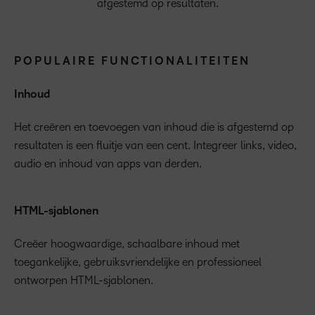
aan leeractiviteiten.
Strategic CBE Planning, Course Uplift for CBE en Change
aansporingen op basis van resultaten, acties of gedrag.
mobiele leerling. Brightspace kan vanaf elk apparaat
cijfers, voltooiing van de inhoud en meer terwijl de
afgestemd op resultaten.
Management for CBE.
worden geopend zodat het leren overal en altijd kan
leerlingen de lesmaterialen doorlopen.
plaatsvinden.
Rubrics
POPULAIRE FUNCTIONALITEITEN
Creëer nieuwe rubrics of gebruik bestaande rubrics om je
Inhoud
Aanpassingen
beoordelingswerkstroom te stroomlijnen.
Awards Leaderboard
Het creëren en toevoegen van inhoud die is afgestemd op
Stel verlengingen van de examentijd en vermenigvuldigers
Responsief
resultaten is een fluitje van een cent. Integreer links, video,
in die voor alle examens in een cursus gelden.
Geef erkenningen uit op basis van verdiensten en laat
Opdrachten
audio en inhoud van apps van derden.
studenten in de loop van de cursussen badges of
Intuïtief, mobielgericht ontwerp biedt een volledige
Creëer en bewerk verschillende soorten opdrachten, bekijk
certificaten verzamelen om een vriendelijke competitie aan
leerervaring die werkt op elk apparaat.
Speciale toegang
inzendingen, koppel opdrachten aan rubrics en
te moedigen.
HTML-sjablonen
competenties en stuur inzendingen terug met cijfers en
Verleng de deadlines voor opdrachten, enquêtes of
Pulse
feedback.
Creëer hoogwaardige, schaalbare inhoud met
examens voor speciale groepen leerlingen.
toegankelijke, gebruiksvriendelijke en professioneel
Brightspace Pulse is een mobiele app die studenten een
ontworpen HTML-sjablonen.
eenvoudige weergave biedt van cursuskalenders, lezingen,
Examens
Intelligent Agents
opdrachten, evaluaties, cijfers en nieuws.