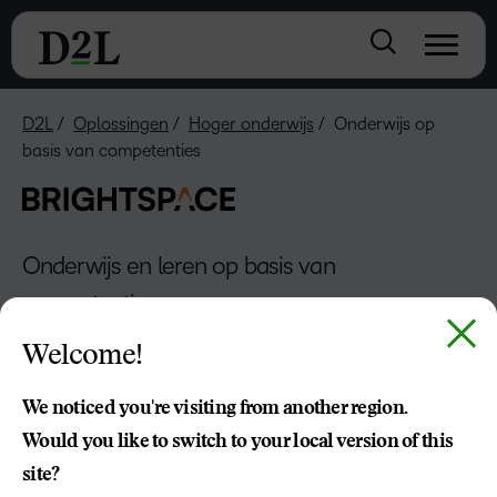
D2L
Oplossingen
Hoger onderwijs
Onderwijs op
basis van competenties
Onderwijs en leren op basis van
competenties
Het potentieel van leerlingen
Welcome!
ontketenen met onderwijs op
We noticed you're visiting from another region.
basis van competenties
Would you like to switch to your local version of this
site?
Creëer flexibele leerervaringen met behulp van tactieken