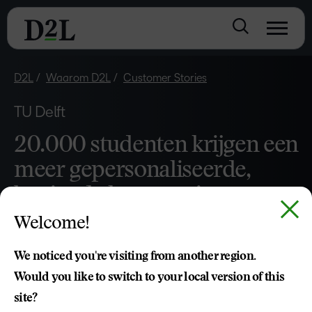
D2L
Waarom D2L
Customer Stories
TU Delft
20.000 studenten krijgen een
meer gepersonaliseerde,
boeiende leerervaring
Welcome!
We noticed you're visiting from another region.
Would you like to switch to your local version of this
site?