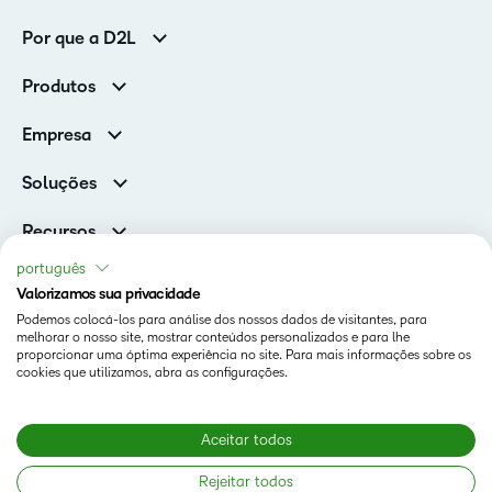
Por que a D2L
Clientes corporativos
Produtos
Clientes de associações
Brightspace
Empresa
Serviços e suporte
Equipe de liderança
Nuvem Brightspace
Soluções
Contato e unidades
Associações
Notícias
Recursos
Educação básica
Chamada para todos os Campeões!
Blog
português
Ensino superior
eBooks e guias
Valorizamos sua privacidade
D2L para Empresas
Webinars
Podemos colocá-los para análise dos nossos dados de visitantes, para
Instituições de capacitação
Status
melhorar o nosso site, mostrar conteúdos personalizados e para lhe
Eventos
Serviços de saúde
proporcionar uma óptima experiência no site. Para mais informações sobre os
Termos De Uso Em D2L.com
cookies que utilizamos, abra as configurações.
Comunidade
Página de Cookies da D2L
Aceitar todos
Copyright © 2026 D2L Corporation. Todos os direitos
Rejeitar todos