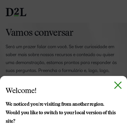
Vamos conversar
Será um prazer falar com você. Se tiver curiosidade em
saber mais sobre nossos recursos e conteúdo ou quiser
uma demonstração, estamos prontos para responder às
suas perguntas. Preencha o formulário e, logo, logo,
entraremos em contato.
Welcome!
ACESSAR O SUPORTE
We noticed you're visiting from another region.
Would you like to switch to your local version of this
site?