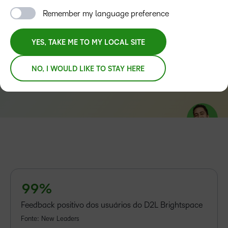
conteúdo, agilizam a entrega e fortalecem o impacto da
Remember my language preference
missão.
–
–
YES, TAKE ME TO MY LOCAL SITE
0
0
1
1
FALE COM UM ESPECIALISTA DA D2L PARA
NO, I WOULD LIKE TO STAY HERE
ORGANIZAÇÕES DE TREINAMENTO
2
2
3
3
TAKE A TOUR
4
4
5
5
6
6
7
7
–
8
8
0
9
9
%
1
Feedback positivo dos usuários do D2L Brightspace
2
Fonte: New Leaders
3