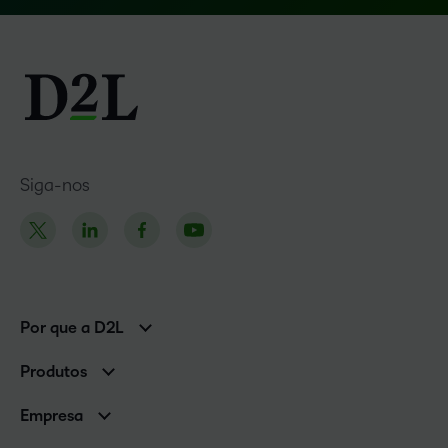
Siga-nos
Por que a D2L
Clientes corporativos
Produtos
Clientes de associações
Brightspace
Empresa
Serviços e suporte
Equipe de liderança