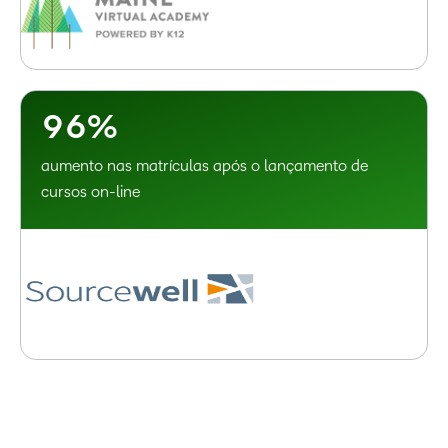
6
3
7
4
8
5
9
6
%
aumento nas matrículas após o lançamento de
cursos on-line