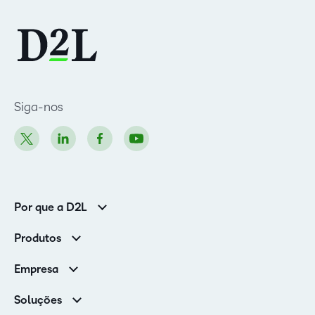
Siga-nos
Por que a D2L
Clientes corporativos
Produtos
Clientes de associações
Brightspace
Empresa
Serviços e suporte
Equipe de liderança
Nuvem Brightspace
Soluções
Contato e unidades