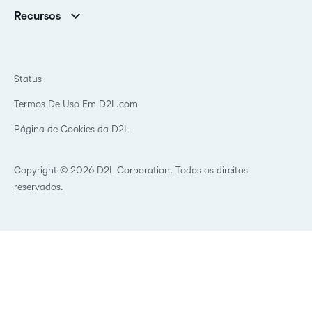
Associações
Notícias
Recursos
Educação básica
Chamada para todos os Campeões!
Blog
Ensino superior
eBooks e guias
D2L para Empresas
Webinars
Instituições de capacitação
Status
Eventos
Serviços de saúde
Termos De Uso Em D2L.com
Comunidade
Página de Cookies da D2L
Copyright © 2026 D2L Corporation. Todos os direitos
reservados.