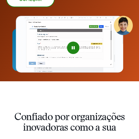
–
Confiado por organizações
0
inovadoras como a sua
1