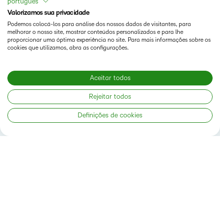
português
GET STARTED RIGHT AWAY!
Valorizamos sua privacidade
Podemos colocá-los para análise dos nossos dados de visitantes, para
melhorar o nosso site, mostrar conteúdos personalizados e para lhe
proporcionar uma óptima experiência no site. Para mais informações sobre os
cookies que utilizamos, abra as configurações.
Aceitar todos
Rejeitar todos
Definições de cookies
Status
Termos De Uso Em D2L.com
Página de Cookies da D2L
Copyright © 2026 D2L Corporation. Todos os direitos
reservados.