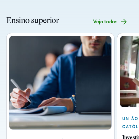
Ensino superior
Veja todos
UNIÃO
CATÓL
Invest