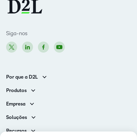
Siga-nos
Por que a D2L
Clientes corporativos
Produtos
Clientes de associações
Brightspace
Empresa
Serviços e suporte
Equipe de liderança
Nuvem Brightspace
Soluções
Contato e unidades
Associações
Notícias
Recursos
Educação básica
Chamada para todos os Campeões!