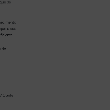
que as
hecimento
 que a sua
iciente.
a de
? Conte