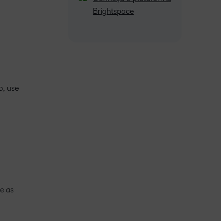
Brightspace
o, use
e as