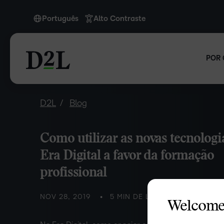
Português
Alto Contraste
Português
POR 
D2L
Blog
Como utilizar as novas tecnologi
Era Digital a favor da formação
profissional
NOV 28, 2019
5 MIN DE LEITURA
Welcome