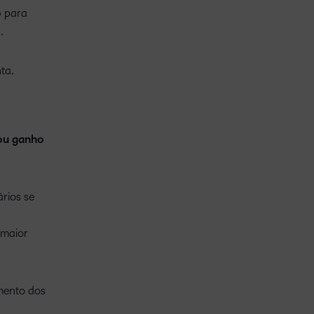
o
para
.
ta.
ou ganho
rios se
 maior
mento dos