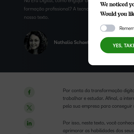
Na Era Digital, como engajar os colaboradores em c
We noticed yo
formação profissional? A tecnologia pode ajudar! S
Would you like
nosso texto.
Rememb
Nathalia Schaefer Do Nascimento
YES, TAK
Por conta da transformação digit
trabalhar e estudar. Afinal, a int
pela sua empresa para conseguir
Por isso, neste texto, você conhe
aprimorar as habilidades dos seus