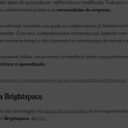
dar dicas do que pode ser melhorado ou modificado. Tudo para 
eu conhecimento prévio e as
necessidades da empresa
.
em oferecer assuntos nos quais os colaboradores já tenham con
ender. Com isso, o interesse pelos conteúdos cai, fazendo com
am bastante tempo e não absorvam as informações de maneira ef
é possível utilizar um processo de feedback dentro da plataform
timizar o aprendizado
.
aumentar o engajamento em cursos de capacitação profissional
a Brightspace
ios das tecnologias na
educação corporativa
da sua organização
em
Brightspace
, da
D2L
.