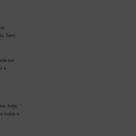
 ao
la. Sem
ode ser
r e
ve, hoje,
s aulas e