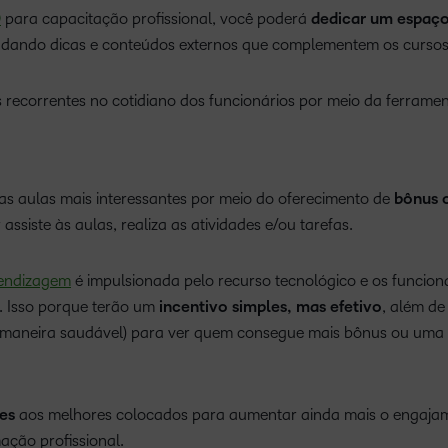
D
para capacitação profissional, você poderá
dedicar um espaç
, dando dicas e conteúdos externos que complementem os cursos
as recorrentes no cotidiano dos funcionários por meio da ferramen
as aulas mais interessantes por meio do oferecimento de
bônus 
siste às aulas, realiza as atividades e/ou tarefas.
rendizagem
é impulsionada pelo recurso tecnológico e os funcioná
r. Isso porque terão um
incentivo simples, mas efetivo
, além de
e maneira saudável) para ver quem consegue mais bônus ou uma
es
aos melhores colocados para aumentar ainda mais o engaja
ação profissional.