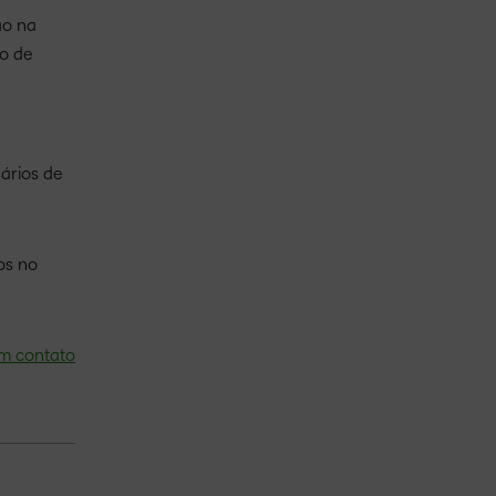
ão na
to de
ários de
os no
em contato