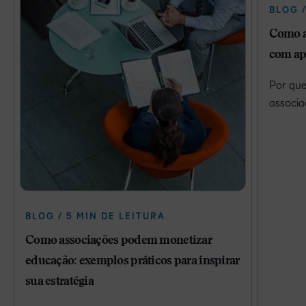
BLOG /
Como a
com ap
Por que
associa
BLOG / 5 MIN DE LEITURA
Como associações podem monetizar
educação: exemplos práticos para inspirar
sua estratégia