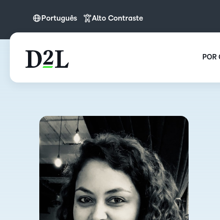
Português
Alto Contraste
Español (LATAM)
Nederlands
POR 
Português