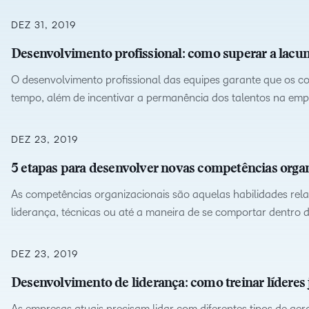
Foco do produt
Alca
Nossos clientes
D2L Lumi
Creator+
Instituições de
parc
Saiba como estabe
DEZ 31, 2019
Alcance o sucesso com um
Capacitação
de c
parcerias com nosso
parceiro de aprendizagem de
Desenvolvimento profissional: como superar a lacun
para desenvolver a
Expanda sua
Performance+
Achievement
confiança.
Blo
soluções.
empresa de
O desenvolvimento profissional das equipes garante que os 
capacitação e
Tend
tempo, além de incentivar a permanência dos talentos na emp
mantenha-se à
D2L Link
rele
frente da
sobr
concorrência.
DEZ 23, 2019
apre
5 etapas para desenvolver novas competências orga
As competências organizacionais são aquelas habilidades rel
liderança, técnicas ou até a maneira de se comportar dentro 
DEZ 23, 2019
Desenvolvimento de liderança: como treinar líderes
As empresas atuais precisam lidar com diferentes tipos de g