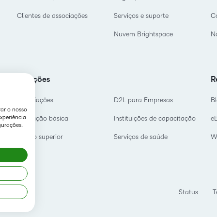
Clientes de associações
Serviços e suporte
C
Nuvem Brightspace
No
Soluções
R
Associações
D2L para Empresas
B
rar o nosso
xperiência
Educação básica
Instituições de capacitação
e
gurações.
Ensino superior
Serviços de saúde
W
Status
T