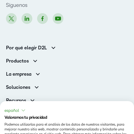
Síguenos
Por qué elegir D2L
Clientes de educación superior
Productos
Clientes corporativos
Brightspace
La empresa
Servicios y asistencia
Equipo de liderazgo
Asistencia
Soluciones
Contactos y ubicaciones
Brightspace Cloud Learning Platform
Asociaciones
Sala de Prensa
Recursos
Educación primaria y secundaria
Llamando a todos los Campeones
Blog
español
Educación superior
eBooks y guías
Valoramos tu privacidad
D2L para empresas
Webinars
Podemos utilizarlas para el análisis de los datos de nuestros visitantes, para
Organizaciones de capacitación
Estado
mejorar nuestro sitio web, mostrar contenido personalizado y brindarle una
Eventos