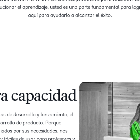
Nuestros clientes
cualq
Enfocados en 
ucionar el aprendizaje, usted es una parte fundamental para log
Descubra todo lo que puede
estud
D2L Lumi
Creator
Entérese de cóm
aquí para ayudarlo a alcanzar el éxito.
lograr con un socio de
asociamos con lo
aprendizaje con experiencia
crear las mejores
D2L 
comprobada.
Performance+
Achiev
asoc
Aumen
D2L Cou
canti
D2L Link
Merchan
inscri
media
exper
apren
ra capacidad
alto 
las de desarrollo y lanzamiento, el
sarrollo de producto. Porque
Guiados por sus necesidades, nos
 fáciles de usar para profesores y