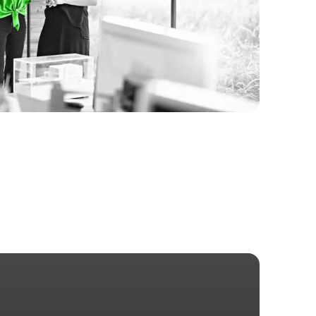
celebran la
innovación y la
excelencia en el
aprendizaje de
D2L.