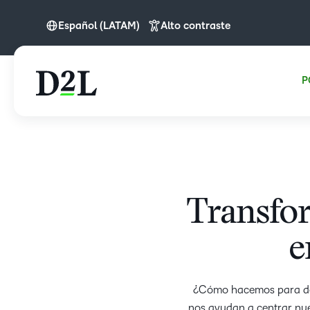
Español (LATAM)
Alto contraste
English (APAC)
English (Europe)
P
English (MEA)
Español (LATAM)
Português
Transfo
e
¿Cómo hacemos para desa
nos ayudan a centrar nue