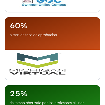
3
4
5
–
6
0
%
o más de tasa de aprobación
–
0
1
–
2
0
3
1
4
2
5
%
de tempo ahorrado por los profesores al usar