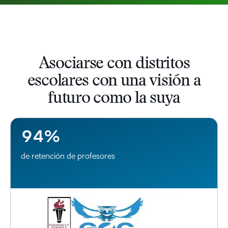
2
3
4
–
Asociarse con distritos
5
0
escolares con una visión a
6
1
futuro como la suya
7
2
8
3
9
4
%
de retención de profesores
–
0
1
2