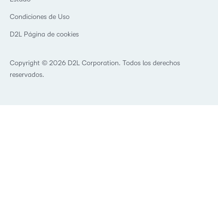
Eventos
Servicios Para El Cuidado De La Salud
Condiciones de Uso
Comunidad
D2L Página de cookies
Copyright © 2026 D2L Corporation. Todos los derechos
reservados.