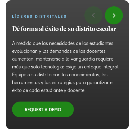
LÍDERES DISTRITALES
LMS ADMINISTRATORS
TEACHERS
STUDENTS
Dé forma al éxito de su distrito escolar
Su socio en la administración perfecta
Potencie su enseñanza, inspire a sus
Aprendizaje que inspira a lograr más
de LMS
estudiantes
A medida que las necesidades de los estudiantes
Explore lecciones diseñadas solo para usted, con
evolucionan y las demandas de los docentes
contenido multimedia, elementos ludificados y
Simplifique los flujos de trabajo, supervise el
Cree contenido interactivo de alta calidad, evalúe el
aumentan, mantenerse a la vanguardia requiere
comentarios en tiempo real para mantenerse al día y
desempeño y apoye a los educadores con una
progreso de los estudiantes y proporcione a los
más que solo tecnología: exige un enfoque integral.
con ganas de aprender.
plataforma todo en uno.
padres/tutores actualizaciones valiosas y oportunas.
Equipe a su distrito con los conocimientos, las
herramientas y las estrategias para garantizar el
REQUEST A DEMO
REQUEST A DEMO
REQUEST A DEMO
éxito de cada estudiante y docente.
FAIRE UNE VISITE GUIDÉE
FAIRE UNE VISITE GUIDÉE
FAIRE UNE VISITE GUIDÉE
REQUEST A DEMO
FAIRE UNE VISITE GUIDÉE