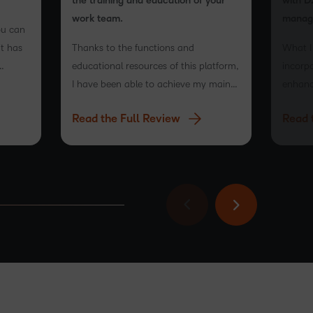
the training and education of your
with D
work team.
manag
ou can
it has
Thanks to the functions and
What I 
educational resources of this platform,
incorpo
e
I have been able to achieve my main
enhance
ers an
objectives.
that t
Read the Full Review
Read 
same as
its abil