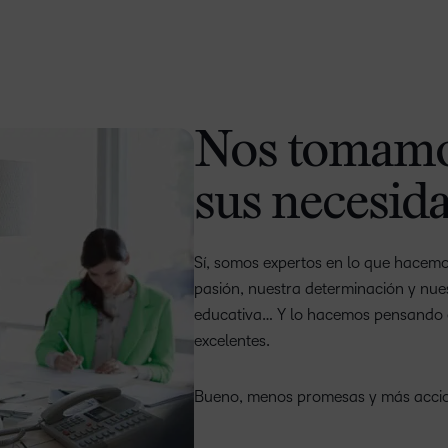
Nos tomamo
sus necesid
Sí, somos expertos en lo que hacem
pasión, nuestra determinación y nue
educativa… Y lo hacemos pensando e
–
excelentes.
0
Bueno, menos promesas y más acci
1