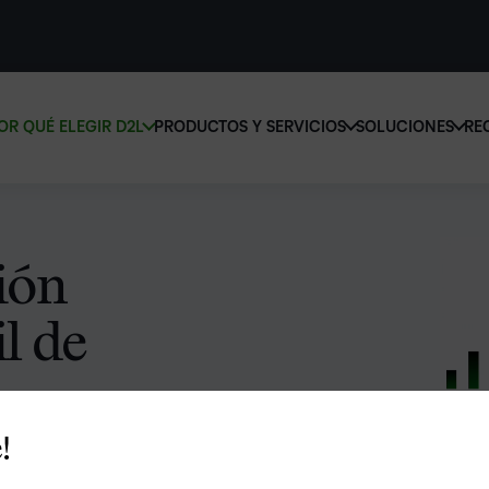
OR QUÉ ELEGIR D2L
PRODUCTOS Y SERVICIOS
SOLUCIONES
RE
D2L 
Por qué elegir D2L
D2L Brightspace
educ
Creemos que todas las personas merecen tener acceso a una educ
Diseñe y brinde experiencias de apr
supe
de alta calidad, más allá de su edad, las capacidades que tengan o 
personalizado a escala con herrami
ión
lugar donde se encuentren.
contenidos adaptados a cada estud
Aumen
canti
l de
Descubra por qué elegir D2L
Explore D2L Brightspace
matri
con u
soluc
apren
LA DIFERENCIA QUE MARCA D2L
!
COMPLEMENTOS DE D2L
fácil 
sistema de gestión
BRIGHTSPACE
diseñ