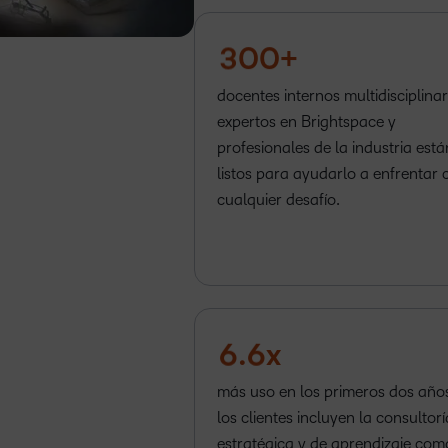
2
–
–
3
0
0
+
–
–
docentes internos multidisciplinar
0
0
expertos en Brightspace y
profesionales de la industria está
1
1
listos para ayudarlo a enfrentar 
2
2
cualquier desafío.
3
3
4
4
5
5
6
.
6
x
más uso en los primeros dos años
los clientes incluyen la consultorí
estratégica y de aprendizaje com