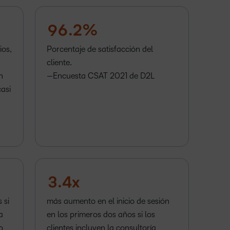
8
5
1
9
6
.
2
%
ios,
Porcentaje de satisfacción del
cliente.
n
—Encuesta CSAT 2021 de D2L
–
casi
–
0
0
1
1
2
2
3
3
.
4
x
 si
más aumento en el inicio de sesión
a
en los primeros dos años si los
o
clientes incluyen la consultoría