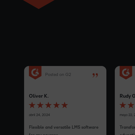
Posted on G2
Oliver K.
Rudy G
abril 24, 2024
mayo 22,
Flexible and versatile LMS software
Transfo