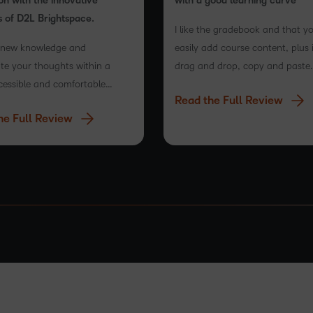
on with the innovative
with a good learning curve
s of D2L Brightspace.
I like the gradebook and that y
 new knowledge and
easily add course content, plus 
te your thoughts within a
drag and drop, copy and paste
cessible and comfortable
functionality and I also loved th
Read the Full Review
m
content creation and that it off
he Full Review
experience that…