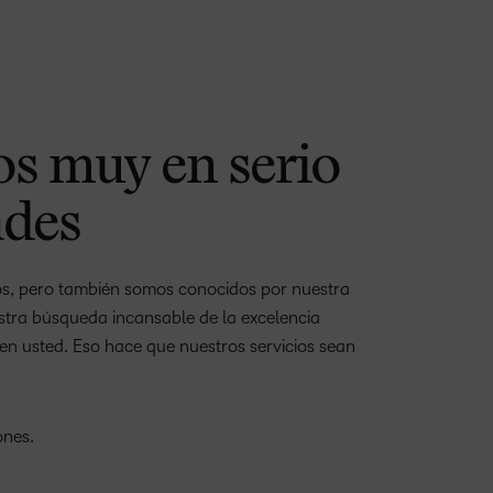
–
s muy en serio
0
1
ades
2
–
3
0
os, pero también somos conocidos por nuestra
stra búsqueda incansable de la excelencia
4
1
n usted. Eso hace que nuestros servicios sean
5
2
6
3
–
ones.
7
4
0