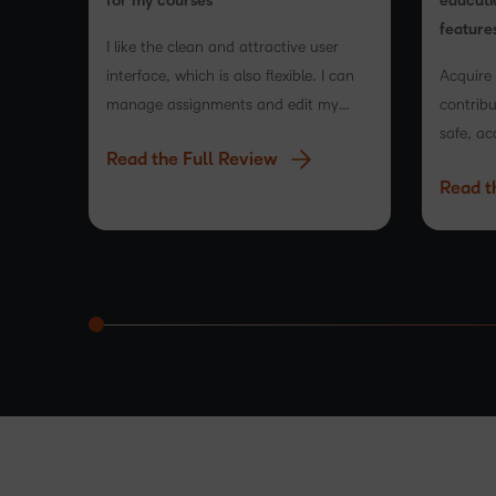
for my courses
educati
feature
I like the clean and attractive user
interface, which is also flexible. I can
Acquire
manage assignments and edit my
contribu
course content, and it integrates
safe, ac
Read the Full Review
easily. Setting up tests is also very
platfor
Read t
easy.