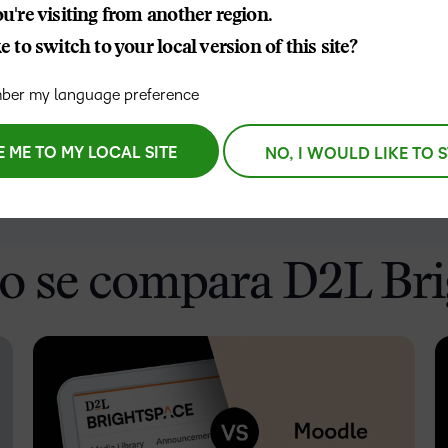
Nuestros clientes
z intuitiva, una
cualq
u're visiting from another region.
Enfocados en 
Descubra todo lo que puede
estud
lidad, Brightspace está
D2L Lumi
Creator
Entérese de cóm
 to switch to your local version of this site?
lograr con un socio de
asociamos con lo
aprendizaje con experiencia
crear las mejores
er my language preference
D2L 
comprobada.
Performance+
Achiev
asoc
E ME TO MY LOCAL SITE
NO, I WOULD LIKE TO 
Aumen
D2L Cou
canti
D2L Link
Merchan
inscri
media
exper
o se compara D2L Bri
apren
alto 