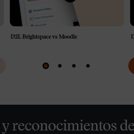
D2L Brightspace vs Moodle
D
 y reconocimientos d