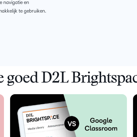
D2L vo
e navigatie en
Creator+
Performan
training
kkelijk te gebruiken.
Laat uw l
D2L Link
groeien en
concurre
e goed D2L Brightspac