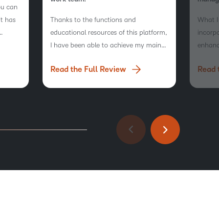
ou can
it has
Thanks to the functions and
What I 
educational resources of this platform,
incorpo
e
I have been able to achieve my main
enhance
ers an
objectives.
that t
Read the Full Review
Read 
same as
its abil