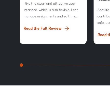
I like the clean and attractive user
interface, which is also flexible. I can
Acquire
manage assignments and edit my
contribu
course content, and it integrates
safe, ac
Read the Full Review
easily. Setting up tests is also very
platfor
Read t
easy.