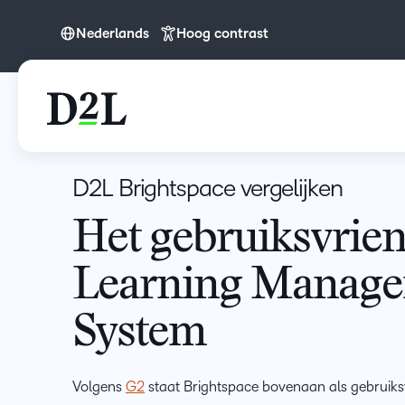
Nederlands
Hoog contrast
English
English (APAC)
English (Europe)
English (IN)
D2L Brightspace vergelijken
English (MEA)
Español (LATAM)
Het gebruiksvrien
Français (CA)
Learning Manag
Nederlands
System
Português
Volgens
G2
staat Brightspace bovenaan als gebruiksv