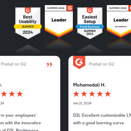
Posted on G2
Posted on G2
.
Mohamedali H.
024
mei 21, 2024
rm your employees’
D2L Excellent customizable L
on with the innovative
with a good learning curve
s of D2L Brightspace.