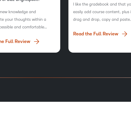
I like the gradebook and that y
 new knowledge and
easily add course content, plus 
te your thoughts within a
drag and drop, copy and paste
cessible and comfortable
functionality and I also loved th
Read the Full Review
m
content creation and that it off
he Full Review
experience that…