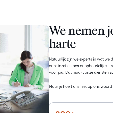
We nemen jo
harte
Natuurlijk zijn we experts in wat w
onze inzet en ons onophoudelijke st
–
voor jou. Dat maakt onze diensten z
0
Maar je hoeft ons niet op ons woord 
1
2
–
–
–
–