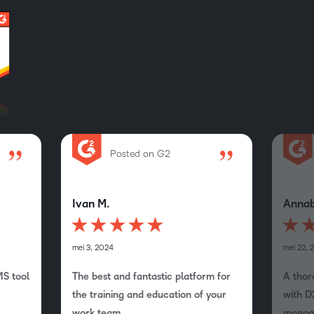
Posted on G2
Ivan M.
Annab
mei 3, 2024
mei 22, 
MS tool
The best and fantastic platform for
A thor
the training and education of your
with D
work team.
manag