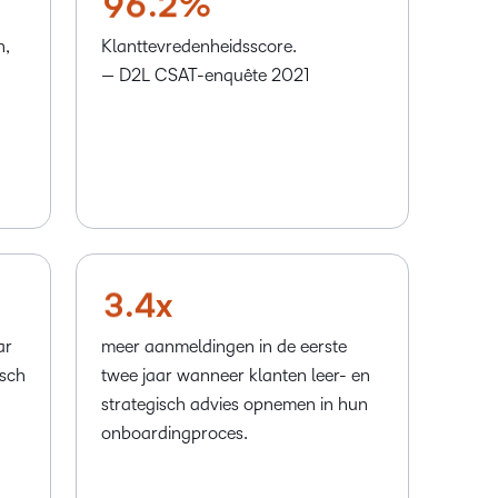
9
6
.
2
%
n,
Klanttevredenheidsscore.
— D2L CSAT-enquête 2021
–
–
0
0
1
1
2
2
3
3
.
4
x
ar
meer aanmeldingen in de eerste
isch
twee jaar wanneer klanten leer- en
strategisch advies opnemen in hun
onboardingproces.