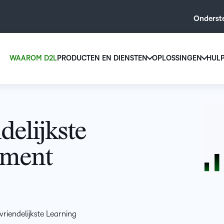
Onderst
WAAROM D2L
PRODUCTEN EN DIENSTEN
OPLOSSINGEN
HUL
D2L voo
D2L Brightspace
onderwi
Creëer en bied gepersonaliseerde learning at s
Verhoog 
tools en aanpasbare content.
delijkste
inschrijv
D2L Brightspace ontdekken
een
ement
gebruiksv
leeroplos
ontworpe
iedere le
AANVULLINGEN VOOR D2L
BRIGHTSPACE
riendelijkste Learning