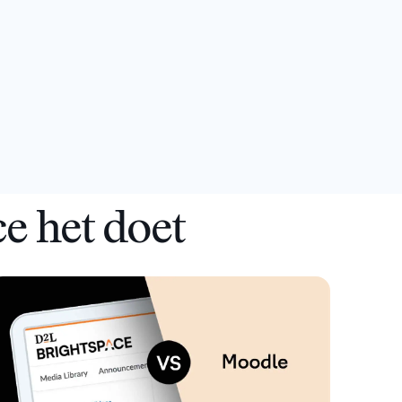
bedrijfsleven
eruitziet met een
or
en producten die u
ce+
bewezen leerpartner.
Breng
sorganisaties
inspireren.
Carrières
werknemers in
Onboardingdiensten
Optimalisatiediensten
eerbedrijf
verrukking en
Geef je
Evenementen en
Blog
 blijf
Redactieruimte
stimuleer
carrière
webinars
rend.
Trends, tips en
prestaties met
een boost
Blijf op de hoogte
inzichten over de
Onze komende
flexibel leren.
en kom bij
van waar we mee
nieuwste en
evenementen en
een team
bezig zijn met
belangrijkste
webinars, plus
dat een
recente en
ontwikkelingen in
opnames van
wereldwijde
relevante
onderwijzen en leren.
eerdere sessies.
e het doet
impact op
hoogtepunten.
lerenden
maakt.