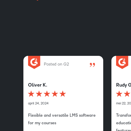
Posted on G2
Oliver K.
Rudy G
april 24, 2024
mei 22, 2
Flexible and versatile LMS software
Transfo
for my courses
educati
feature