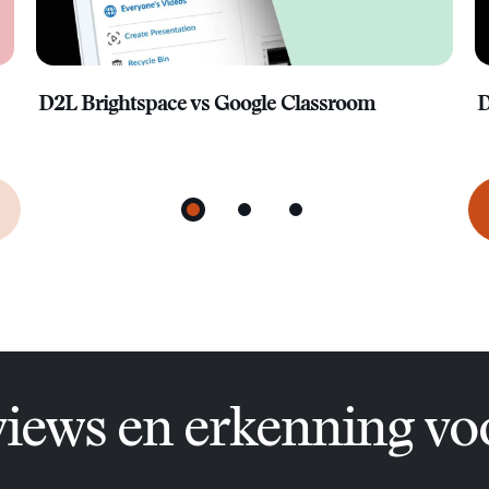
D2L Brightspace vs Google Classroom
D
iews en erkenning v