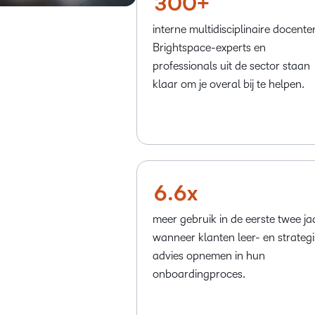
3
0
0
+
0
0
interne multidisciplinaire docente
Brightspace-experts en
1
1
professionals uit de sector staan
2
2
klaar om je overal bij te helpen.
3
3
4
4
5
5
6
.
6
x
meer gebruik in de eerste twee ja
wanneer klanten leer- en strateg
advies opnemen in hun
onboardingproces.