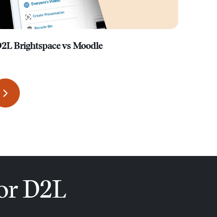
2L Brightspace vs Moodle
D2L Br
oor D2L