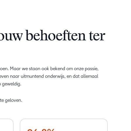
–
0
uw behoeften ter
1
2
–
3
0
e doen. Maar we staan ook bekend om onze passie,
4
1
reven naar uitmuntend onderwijs, en dat allemaal
5
2
o geweldig.
6
3
–
te geloven.
7
4
0
8
5
1