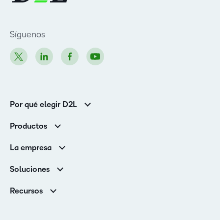
Síguenos
Por qué elegir D2L
Clientes de educación superior
Productos
Clientes corporativos
Brightspace
La empresa
Servicios y asistencia
Equipo de liderazgo
Asistencia
Soluciones
Contactos y ubicaciones
Brightspace Cloud Learning Platform
Asociaciones
Sala de Prensa
Recursos
Educación primaria y secundaria
Llamando a todos los Campeones
Blog
Educación superior
eBooks y guías