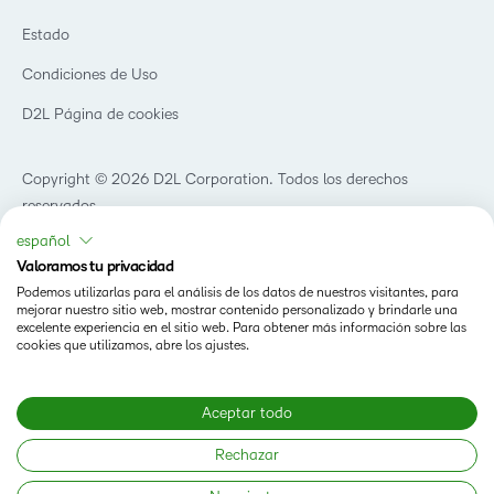
D2L para empresas
Webinars
Organizaciones de capacitación
Estado
Eventos
Servicios Para El Cuidado De La Salud
Condiciones de Uso
Comunidad
D2L Página de cookies
Copyright © 2026 D2L Corporation. Todos los derechos
reservados.
español
Valoramos tu privacidad
Podemos utilizarlas para el análisis de los datos de nuestros visitantes, para
mejorar nuestro sitio web, mostrar contenido personalizado y brindarle una
excelente experiencia en el sitio web. Para obtener más información sobre las
cookies que utilizamos, abre los ajustes.
Aceptar todo
Rechazar