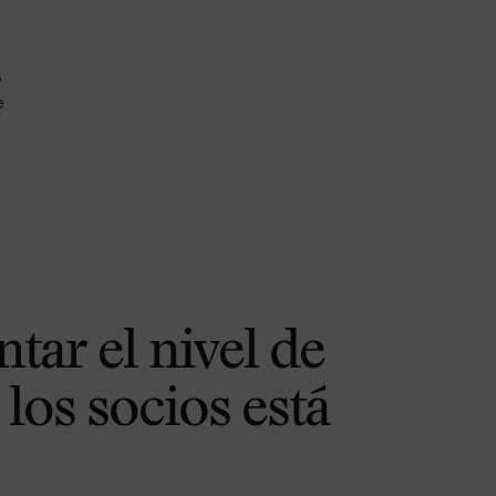
,
e
tar el nivel de
 los socios está