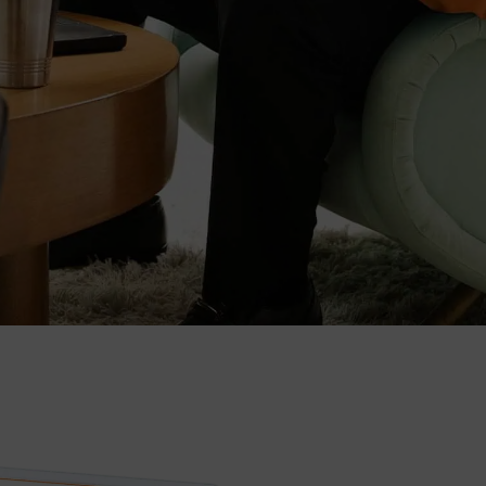
celebran la
innovación y la
excelencia en el
aprendizaje de
D2L.