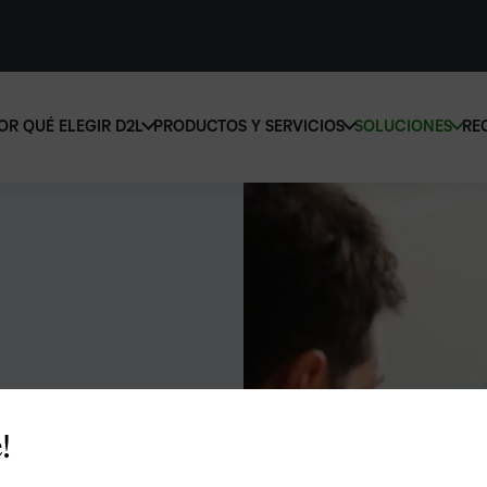
OR QUÉ ELEGIR D2L
PRODUCTOS Y SERVICIOS
SOLUCIONES
RE
D2L 
Por qué elegir D2L
D2L Brightspace
educ
Creemos que todas las personas merecen tener acceso a una educ
Diseñe y brinde experiencias de apr
supe
de alta calidad, más allá de su edad, las capacidades que tengan o 
personalizado a escala con herrami
lugar donde se encuentren.
contenidos adaptados a cada estud
Aumen
canti
Descubra por qué elegir D2L
Explore D2L Brightspace
matri
con u
soluc
apren
LA DIFERENCIA QUE MARCA D2L
!
COMPLEMENTOS DE D2L
fácil 
BRIGHTSPACE
e
diseñ