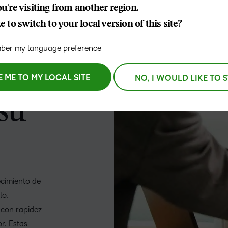
Nuestros clientes
cualq
u're visiting from another region.
Enfocados en 
Descubra todo lo que puede
estud
D2L Lumi
Creator
Entérese de cóm
 to switch to your local version of this site?
lograr con un socio de
s
asociamos con lo
aprendizaje con experiencia
crear las mejores
er my language preference
D2L 
comprobada.
Performance+
Achiev
asoc
ol
E ME TO MY LOCAL SITE
NO, I WOULD LIKE TO 
Aumen
D2L Cou
canti
D2L Link
Merchan
su
inscri
media
exper
apren
alto 
ecimiento de
lo.
 con rapidez
r. Estas