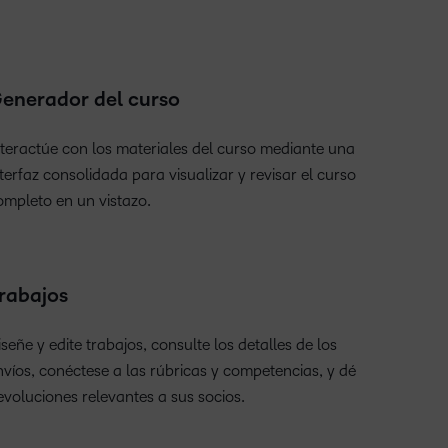
gentes inteligentes
anel del administrador
enerador de informes de Insights
utomatice los recordatorios para que los estudiantes
enerador del curso
iseño ideal para dispositivos móviles
ervicios de Implementación
eciban incentivos útiles y se mantengan enfocados.
btenga una visualización rápida de las actividades
ree informes y visualizaciones para comunicar los
nteractúe con los materiales del curso mediante una
ducativas de los socios.
esultados en su organización.
rightspace ofrece una experiencia excelente en
eciba un plan de implementación personalizado que
nterfaz consolidada para visualizar y revisar el curso
istintos dispositivos, con un diseño responsive que se
e alinee con sus necesidades y objetivos.
ompleto en un vistazo.
dapta a cualquier tamaño de pantalla.
rabajos
señe y edite trabajos, consulte los detalles de los
nvíos, conéctese a las rúbricas y competencias, y dé
evoluciones relevantes a sus socios.