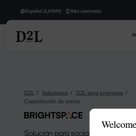
Español (LATAM)
Alto contraste
English
English (APAC)
P
English (Europe)
English (MEA)
Español (LATAM)
Nederlands
Português
D2L
Soluciones
D2L para empresas
Capacitación de socios
Welcome
Solución para socios y software d