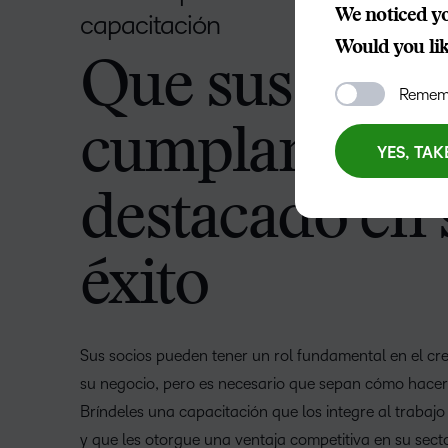
We noticed yo
capacitación
Would you like
Que sus socio
Rememb
cumplan un r
YES, TAK
destacado en 
éxito
Sus socios pueden tener un rol fundamental en el cr
su negocio, pero es necesario que sepan cómo hacer
Bríndeles una capacitación que los integre al trabajo
y que les otorgue una ventaja competitiva en su secto