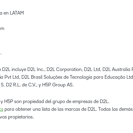
ia en LATAM
om
.
 D2L incluye D2L Inc., D2L Corporation, D2L Ltd, D2L Australia 
dia Pvt Ltd, D2L Brasil Soluções de Tecnologia para Educação Lt
 S. D2 R.L. de C.V., y H5P Group AS.
 y H5P son propiedad del grupo de empresas de D2L.
ks
para obtener una lista de las marcas de D2L. Todas las demá
vos propietarios.