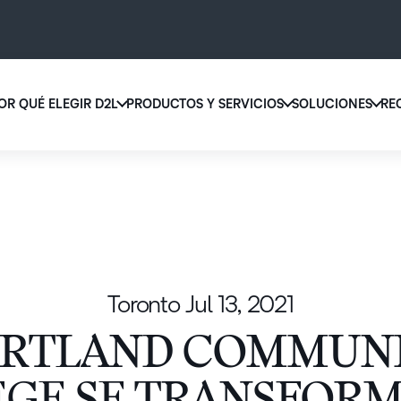
OR QUÉ ELEGIR D2L
PRODUCTOS Y SERVICIOS
SOLUCIONES
RE
D2L 
Por qué elegir D2L
D2L Brightspace
educ
Creemos que todas las personas merecen tener acceso a una educ
Diseñe y brinde experiencias de apr
supe
de alta calidad, más allá de su edad, las capacidades que tengan o 
personalizado a escala con herrami
lugar donde se encuentren.
contenidos adaptados a cada estud
Aumen
canti
Descubra por qué elegir D2L
Explore D2L Brightspace
matri
Toronto
Jul 13, 2021
con u
soluc
RTLAND COMMUN
apren
LA DIFERENCIA QUE MARCA D2L
COMPLEMENTOS DE D2L
fácil 
BRIGHTSPACE
diseñ