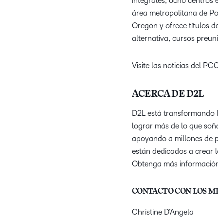
integrales, ocho centros
área metropolitana de Po
Oregon y ofrece títulos d
alternativa, cursos preun
Visite las noticias del P
ACERCA DE D2L
D2L está transformando l
lograr más de lo que soñ
apoyando a millones de 
están dedicados a crear 
Obtenga más información
CONTACTO CON LOS ME
Christine D’Angela