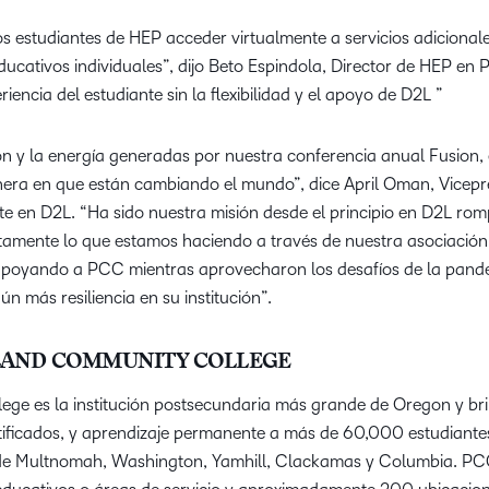
os estudiantes de HEP acceder virtualmente a servicios adicional
ducativos individuales”, dijo Beto Espindola, Director de HEP e
iencia del estudiante sin la flexibilidad y el apoyo de D2L ”
 y la energía generadas por nuestra conferencia anual Fusion,
anera en que están cambiando el mundo”, dice April Oman, Vicepr
e en D2L. “Ha sido nuestra misión desde el principio en D2L rom
ctamente lo que estamos haciendo a través de nuestra asociaci
apoyando a PCC mientras aprovecharon los desafíos de la pandem
ún más resiliencia en su institución”.
LAND COMMUNITY COLLEGE
ge es la institución postsecundaria más grande de Oregon y bri
ertificados, y aprendizaje permanente a más de 60,000 estudiant
 de Multnomah, Washington, Yamhill, Clackamas y Columbia. PC