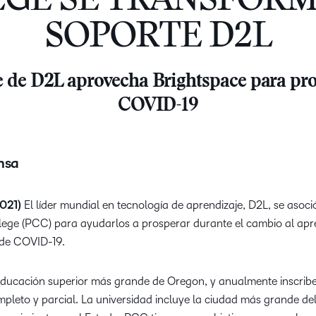
GE SE TRANSFOR
Nuestros clientes
cualq
Enfocados en 
Descubra todo lo que puede
estud
SOPORTE D2L
D2L Lumi
Creator
Entérese de cóm
lograr con un socio de
asociamos con lo
aprendizaje con experiencia
crear las mejores
D2L 
comprobada.
e de D2L aprovecha Brightspace para pr
Performance+
Achiev
asoc
COVID-19
Aumen
D2L Cou
canti
D2L Link
Merchan
inscri
media
nsa
exper
apren
2021)
El líder mundial en tecnología de aprendizaje, D2L, se asoci
alto 
ege (PCC) para ayudarlos a prosperar durante el cambio al apr
 de COVID-19.
 educación superior más grande de Oregon, y anualmente inscri
pleto y parcial. La universidad incluye la ciudad más grande del