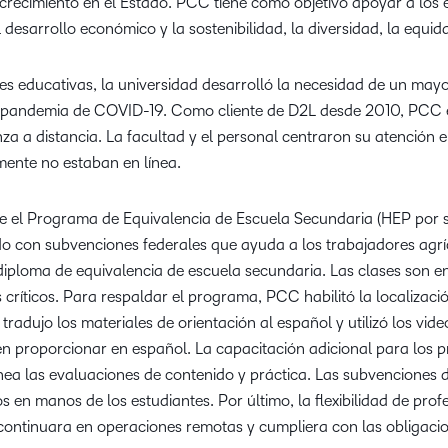
crecimiento en el Estado. PCC tiene como objetivo apoyar a los 
l desarrollo económico y la sostenibilidad, la diversidad, la equida
s educativas, la universidad desarrolló la necesidad de un mayo
a pandemia de COVID-19. Como cliente de D2L desde 2010, PCC 
za a distancia. La facultad y el personal centraron su atención
mente no estaban en línea.
e el Programa de Equivalencia de Escuela Secundaria (HEP por su
o con subvenciones federales que ayuda a los trabajadores agrí
iploma de equivalencia de escuela secundaria. Las clases son en
s críticos. Para respaldar el programa, PCC habilitó la localizac
tradujo los materiales de orientación al español y utilizó los vid
n proporcionar en español. La capacitación adicional para los p
ínea las evaluaciones de contenido y práctica. Las subvenciones 
en manos de los estudiantes. Por último, la flexibilidad de profe
continuara en operaciones remotas y cumpliera con las obligacio