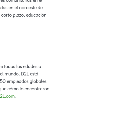
es comunitarias en el
das en el noroeste de
a corto plazo, educación
e todas las edades a
 el mundo, D2L está
950 empleados globales
 que cómo lo encontraron.
2L.com
.