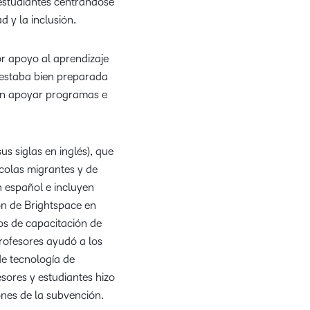
estudiantes centrándose
celebran la
d y la inclusión.
innovación y la
excelencia en el
r apoyo al aprendizaje
aprendizaje de
estaba bien preparada
D2L.
 en apoyar programas e
s siglas en inglés), que
colas migrantes y de
 español e incluyen
ión de Brightspace en
eos de capacitación de
rofesores ayudó a los
de tecnología de
sores y estudiantes hizo
nes de la subvención.