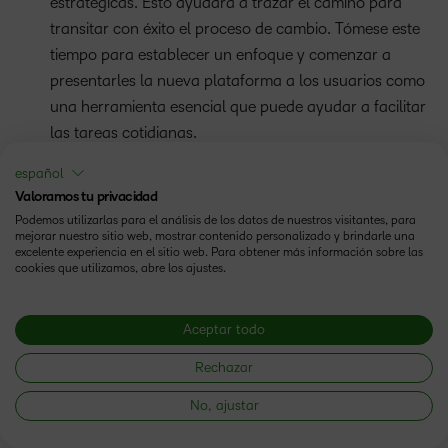
estratégicas. Esto ayudará a trazar el camino para
transitar con éxito el proceso de cambio. Tómese este
tiempo para establecer un enfoque y comenzar a
presentarles la nueva plataforma a los usuarios como
una herramienta esencial que puede ayudar a facilitar
las tareas cotidianas.
Capacitación e instrucción: hable con su proveedor
español
para elaborar un programa de capacitación para la
Valoramos tu privacidad
Podemos utilizarlas para el análisis de los datos de nuestros visitantes, para
comunidad del campus. Adopte un enfoque por
mejorar nuestro sitio web, mostrar contenido personalizado y brindarle una
etapas que incorpore distintos estilos de aprendizaje,
excelente experiencia en el sitio web. Para obtener más información sobre las
cookies que utilizamos, abre los ajustes.
como el aprendizaje bajo demanda o asíncrono, o los
talleres en vivo. También puede recibir consejos o
recomendaciones para mejorar el desarrollo de los
Aceptar todo
cursos y, así, elevar el contenido.
Rechazar
Preparación y lanzamiento: elabore un plan de
No, ajustar
lanzamiento y comunicación detallado para compartir
con su equipo. Esto ayudará a preparar el terreno