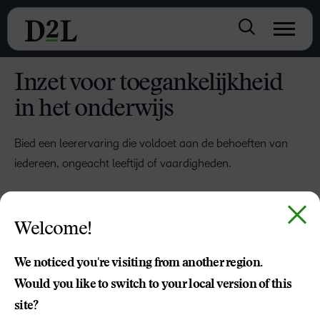
Inzet voor toegankelijkheid
in het onderwijs
Bied een leerervaring die voldoet aan de behoeften van
iedereen, ongeacht leeftijd of vaardigheden.
TAKE PART IN OUR ACCESSIBILITY LAB
Welcome!
We noticed you're visiting from another region.
Would you like to switch to your local version of this
site?