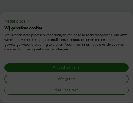
Volg ons
Nederlands
Wij gebruiken cookies
We kunnen deze plaatsen voor analyse van onze bezoekersgegevens, om onze
website te verbeteren, gepersonaliseerde inhoud te tonen en om u een
geweldige website-ervaring te bieden. Voor meer informatie over de cookies
die we gebruiken opent u de instellingen.
Producten
Brightspace
Accepteer alles
Oplossingen
Diensten en ondersteuning
Newsroom
Weigeren
Investor Relations
Nee, pas aan
Toestand
Privacy op D2L.com
Terms of Use
Cookies Policy