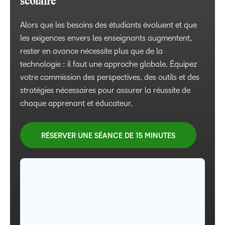
scolaire
administration SGA sans faille
élèves
accomplir plus
Alors que les besoins des étudiants évoluent et que
Simplifiez les flux de travail, surveillez les
Créez du contenu interactif de haute qualité, évaluez
Explorez des cours conçus spécialement pour vous,
les exigences envers les enseignants augmentent,
performances et soutenez les enseignants avec une
les progrès des élèves et fournissez aux
avec du contenu multimédia, des éléments ludiques
rester en avance nécessite plus que de la
plateforme unifiée.
parents/tuteurs des mises à jour utiles et opportunes.
et des commentaires en temps réel pour rester
technologie : il faut une approche globale. Équipez
motivé et sur la bonne voie.
votre commission des perspectives, des outils et des
RÉSERVER UNE SÉANCE DE 15 MINUTES
RÉSERVER UNE SÉANCE DE 15 MINUTES
stratégies nécessaires pour assurer la réussite de
RÉSERVER UNE SÉANCE DE 15 MINUTES
chaque apprenant et éducateur.
RÉSERVER UNE SÉANCE DE 15 MINUTES