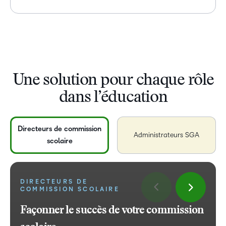
Une solution pour chaque rôle
dans l’éducation
Directeurs de commission
Administrateurs SGA
scolaire
DIRECTEURS DE
COMMISSION SCOLAIRE
ADMINISTRATEURS SGA
ENSEIGNANTS
ÉLÈVES
Façonner le succès de votre commission
Votre partenaire pour une
Optimiser l’enseignement, inspirer les
Un apprentissage qui vous inspire à