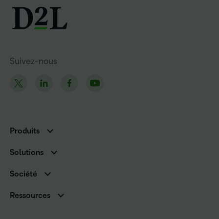
Suivez-nous
Produits
D2L Brightspace
Solutions
Services et assistance
Associations
Société
D2L pour les entreprises
Direction
De la maternelle à la 12e année
Ressources
Carrières
Enseignement supérieur
Versions de produits D2L
Fil d’actualité
Organisations de formation