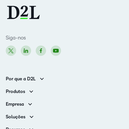
Siga-nos
Por que a D2L
Clientes corporativos
Produtos
Clientes de associações
Brightspace
Empresa
Serviços e suporte
Equipe de liderança
Nuvem Brightspace
Soluções
Contato e unidades
Associações
Notícias