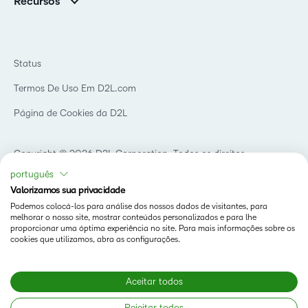
Recursos
Educação básica
Chamada para todos os Campeões!
Blog
Ensino superior
eBooks e guias
D2L para Empresas
Webinars
Instituições de capacitação
Status
Eventos
Serviços de saúde
Termos De Uso Em D2L.com
Comunidade
Página de Cookies da D2L
Copyright © 2026 D2L Corporation. Todos os direitos
reservados.
português
Valorizamos sua privacidade
Podemos colocá-los para análise dos nossos dados de visitantes, para
melhorar o nosso site, mostrar conteúdos personalizados e para lhe
proporcionar uma óptima experiência no site. Para mais informações sobre os
cookies que utilizamos, abra as configurações.
Aceitar todos
Rejeitar todos