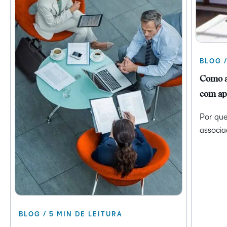
BLOG /
Como a
com ap
Por que
associa
BLOG / 5 MIN DE LEITURA