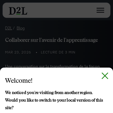
D2L
Blog
Collaborer sur l’avenir de l’apprentissage
MAR 23, 2026
LECTURE DE 3 MIN
Une conversation
sur la transformation de la
façon
dont
le monde apprend
avec
John Baker
(fondateur de
Welcome!
D2L)
et
Svein
-Tore Griff With
(fondateur de H5P)
We noticed you're visiting from another region.
Would you like to switch to your local version of this
site?