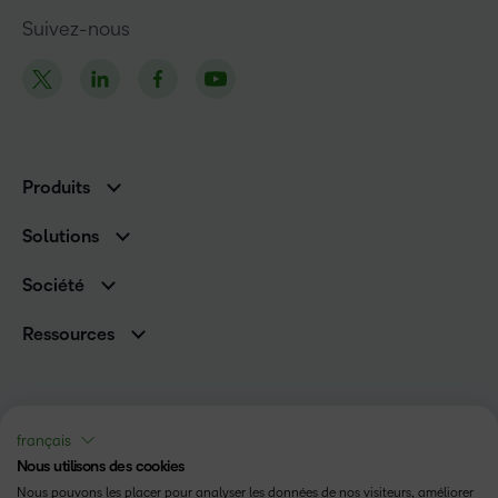
Suivez-nous
Produits
D2L Brightspace
Solutions
Services et assistance
Associations
Société
D2L pour les entreprises
Direction
De la maternelle à la 12e année
Ressources
Carrières
Enseignement supérieur
Versions de produits D2L
Fil d’actualité
Organisations de formation
Communauté
Prix et reconnaissances
Relations avec les investisseurs
Statut
français
Nous utilisons des cookies
Conditions d’utilisation
Nous pouvons les placer pour analyser les données de nos visiteurs, améliorer