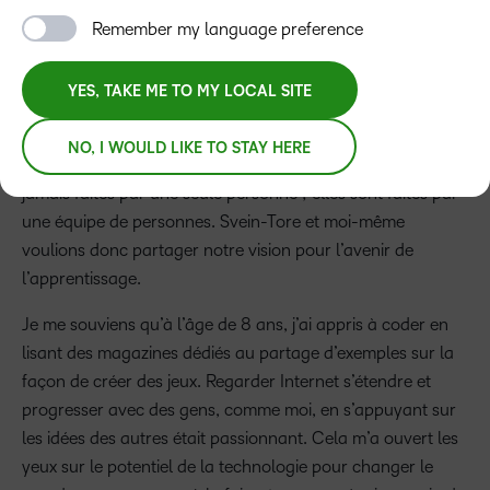
Remember my language preference
YES, TAKE ME TO MY LOCAL SITE
John Baker
NO, I WOULD LIKE TO STAY HERE
Steve Jobs a dit un jour que les grandes choses ne sont
jamais faites par une seule personne ; elles sont faites par
une équipe de personnes. Svein-Tore et moi-même
voulions donc partager notre vision pour l’avenir de
l’apprentissage.
Je me souviens qu’à l’âge de 8 ans, j’ai appris à coder en
lisant des magazines dédiés au partage d’exemples sur la
façon de créer des jeux. Regarder Internet s’étendre et
progresser avec des gens, comme moi, en s’appuyant sur
les idées des autres était passionnant. Cela m’a ouvert les
yeux sur le potentiel de la technologie pour changer le