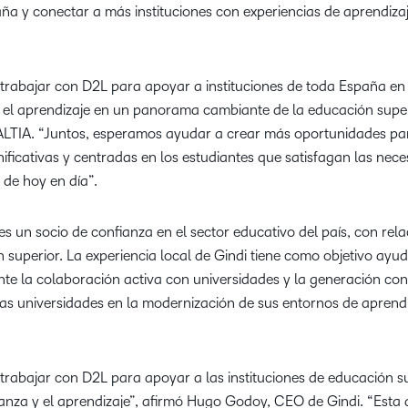
ña y conectar a más instituciones con experiencias de aprendizaj
rabajar con D2L para apoyar a instituciones de toda España en 
y el aprendizaje en un panorama cambiante de la educación supe
 ALTIA. “Juntos, esperamos ayudar a crear más oportunidades para
nificativas y centradas en los estudiantes que satisfagan las nece
 de hoy en día”.
 es un socio de confianza en el sector educativo del país, con rel
n superior. La experiencia local de Gindi tiene como objetivo ayu
nte la colaboración activa con universidades y la generación co
as universidades en la modernización de sus entornos de aprend
rabajar con D2L para apoyar a las instituciones de educación s
nza y el aprendizaje”, afirmó Hugo Godoy, CEO de Gindi. “Esta 