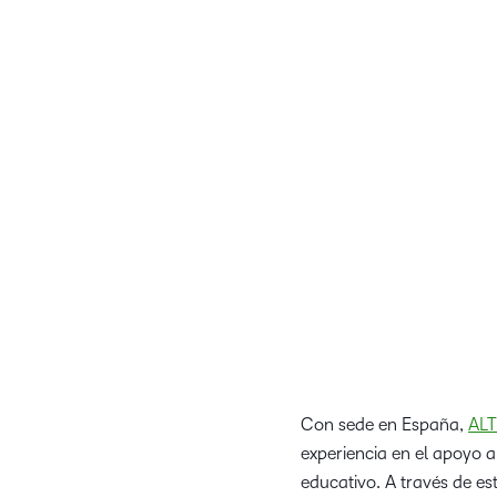
“En D2L, creemos qu
asociaciones locales sóli
conocimiento del mer
D2L Brightspace. Juntos
con IA innovadoras y d
Kenneth Chapm
Con sede en España,
ALT
experiencia en el apoyo a 
educativo. A través de est