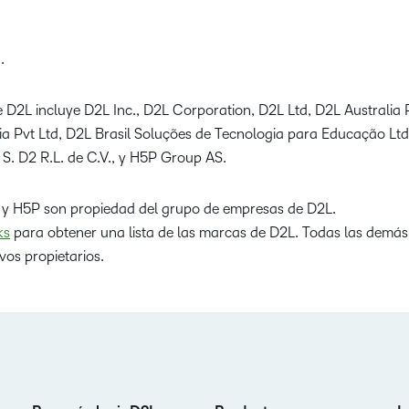
.
 D2L incluye D2L Inc., D2L Corporation, D2L Ltd, D2L Australia 
dia Pvt Ltd, D2L Brasil Soluções de Tecnologia para Educação Lt
 S. D2 R.L. de C.V., y H5P Group AS.
 y H5P son propiedad del grupo de empresas de D2L.
ks
para obtener una lista de las marcas de D2L. Todas las demá
vos propietarios.