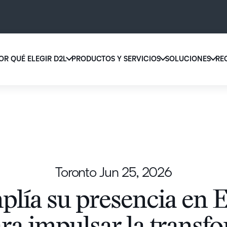
OR QUÉ ELEGIR D2L
PRODUCTOS Y SERVICIOS
SOLUCIONES
RE
D2L 
Por qué elegir D2L
D2L Brightspace
educ
Creemos que todas las personas merecen tener acceso a una educ
Diseñe y brinde experiencias de apr
supe
de alta calidad, más allá de su edad, las capacidades que tengan o 
personalizado a escala con herrami
lugar donde se encuentren.
contenidos adaptados a cada estud
Aumen
canti
Descubra por qué elegir D2L
Explore D2L Brightspace
matri
Toronto
Jun 25, 2026
con u
soluc
lía su presencia en 
apren
LA DIFERENCIA QUE MARCA D2L
COMPLEMENTOS DE D2L
fácil 
BRIGHTSPACE
diseñ