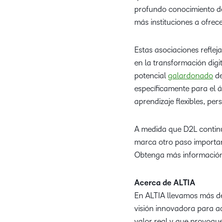
profundo conocimiento de
más instituciones a ofrec
Estas asociaciones reflej
en la transformación digi
potencial
galardonado
de
específicamente para el 
aprendizaje flexibles, pe
A medida que D2L continúa
marca otro paso importan
Obtenga más información
Acerca de ALTIA
En ALTIA llevamos más de
visión innovadora para ac
valor real y que provoque