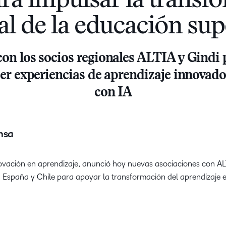
ara impulsar la transf
Nuestros clientes
cualq
Enfocados en 
Descubra todo lo que puede
estud
tal de la educación sup
D2L Lumi
Creator
Entérese de cóm
lograr con un socio de
asociamos con lo
aprendizaje con experiencia
crear las mejores
D2L 
comprobada.
on los socios regionales ALTIA y Gindi 
Performance+
Achiev
asoc
cer experiencias de aprendizaje innovad
Aumen
D2L Cou
canti
D2L Link
con IA
Merchan
inscri
media
exper
nsa
apren
alto 
novación en aprendizaje, anunció hoy nuevas asociaciones con AL
 España y Chile para apoyar la transformación del aprendizaje e