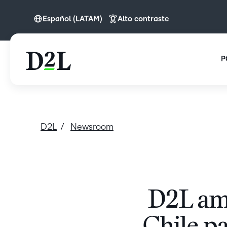
Español (LATAM)
Alto contraste
Español (LATAM)
P
D2L
Newsroom
D2L amp