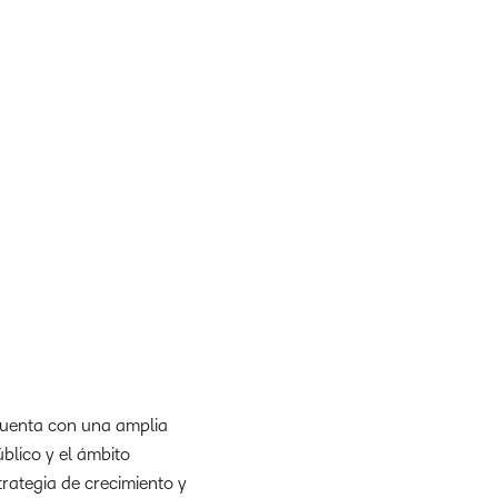
celebran la
innovación y la
l mundo comienza con
excelencia en el
titucionales y un profundo
aprendizaje de
ña y Chile a utilizar
D2L.
de aprendizaje mejoradas
a manera de aprender en
e Canal de D2L
cuenta con una amplia
úblico y el ámbito
trategia de crecimiento y