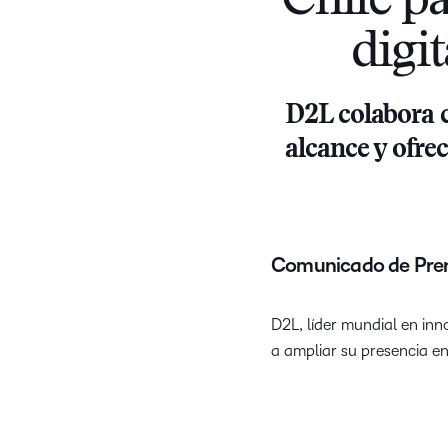
Chile p
digi
D2L colabora c
alcance y ofre
Comunicado de Pre
D2L, líder mundial en in
a ampliar su presencia en