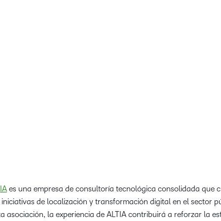
e ampliar el acceso a una educación de alta calidad en todo e
das. ALTIA y Gindi una sólida experiencia, fuertes relaciones ins
cado, lo que nos permite ayudar a más instituciones en toda Espa
, podemos empoderar a estudiantes y docents con experiencias 
ar otro paso significativo hacia nuestra misión de transformar l
todo el mundo”.
an, vicepresidente sénior de Alianzas Estratégicas y Ventas d
IA
es una empresa de consultoría tecnológica consolidada que 
iniciativas de localización y transformación digital en el sector p
a asociación, la experiencia de ALTIA contribuirá a reforzar la es