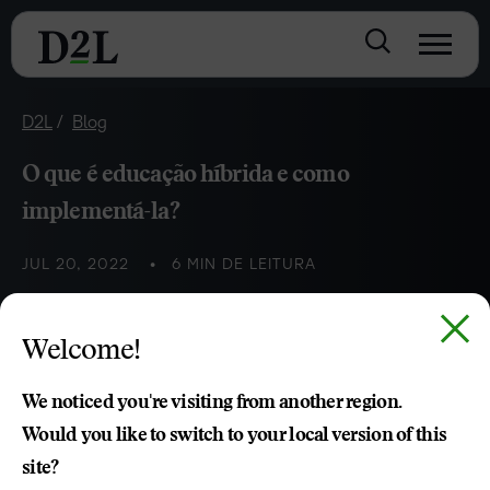
D2L
Blog
O que é educação híbrida e como
implementá-la?
JUL 20, 2022
6 MIN DE LEITURA
Entenda a importância da educação híbrida e como
Welcome!
adotá-la em sua IES
We noticed you're visiting from another region.
Would you like to switch to your local version of this
Tomas Bomfim
site?