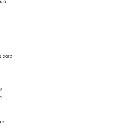
s à
e para
s
da
uar