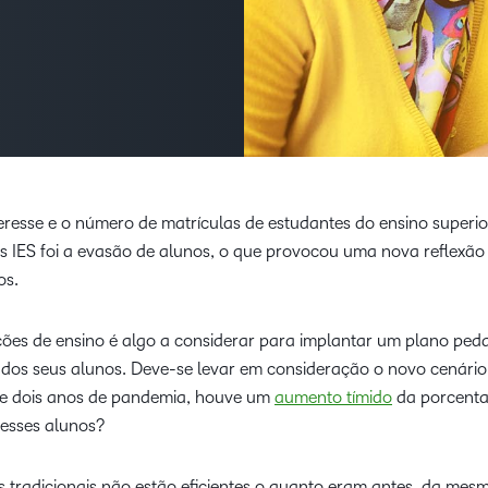
Foco do produt
Alca
Nossos clientes
D2L Lumi
Creator+
Instituições de
parc
Saiba como estabe
Alcance o sucesso com um
Capacitação
de c
parcerias com nosso
parceiro de aprendizagem de
para desenvolver a
Expanda sua
Performance+
Achievement
confiança.
Blo
soluções.
empresa de
capacitação e
Tend
mantenha-se à
D2L Link
rele
frente da
sobr
concorrência.
eresse e o número de matrículas de estudantes do ensino superi
apre
s IES foi a evasão de alunos, o que provocou uma nova reflexão
os.
ções de ensino é algo a considerar para implantar um plano ped
dos seus alunos. Deve-se levar em consideração o novo cenário
e dois anos de pandemia, houve um
aumento tímido
da porcent
 esses alunos?
s tradicionais não estão eficientes o quanto eram antes, da mes