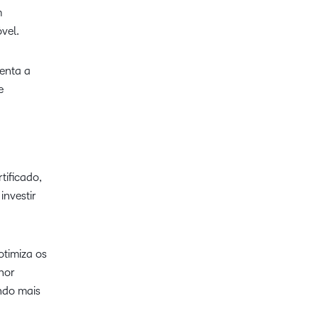
m
vel.
enta a
e
tificado,
investir
otimiza os
hor
ndo mais