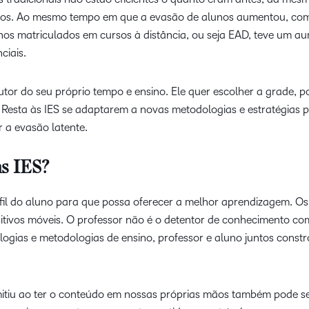
smos. Ao mesmo tempo em que a evasão de alunos aumentou, co
nos matriculados em cursos à distância, ou seja EAD, teve um a
ciais.
utor do seu próprio tempo e ensino. Ele quer escolher a grade, p
. Resta às IES se adaptarem a novas metodologias e estratégias 
 a evasão latente.
s IES?
fil do aluno para que possa oferecer a melhor aprendizagem. Os
itivos móveis. O professor não é o detentor de conhecimento co
ogias e metodologias de ensino, professor e aluno juntos const
rmitiu ao ter o conteúdo em nossas próprias mãos também pode s