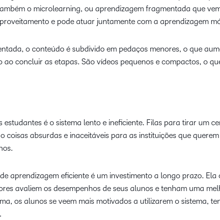
também o microlearning, ou aprendizagem fragmentada que ve
 aproveitamento e pode atuar juntamente com a aprendizagem mó
ntada, o conteúdo é subdivido em pedaços menores, o que aum
ao concluir as etapas. São vídeos pequenos e compactos, o qu
tudantes é o sistema lento e ineficiente. Filas para tirar um cer
ão coisas absurdas e inaceitáveis para as instituições que querem 
nos.
de aprendizagem eficiente é um investimento a longo prazo. Ela 
ssores avaliem os desempenhos de seus alunos e tenham uma mel
ma, os alunos se veem mais motivados a utilizarem o sistema, te
.