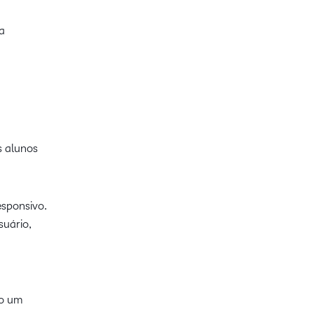
a
s alunos
esponsivo.
suário,
do um