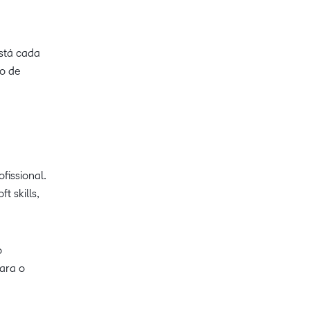
stá cada
ão de
fissional.
t skills,
o
para o