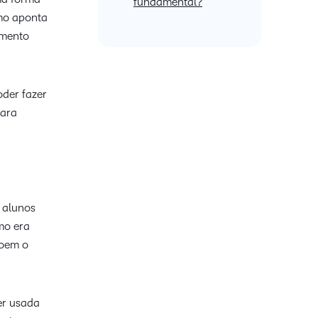
fundamental?
mo aponta
umento
oder fazer
para
 alunos
mo era
roem o
er usada