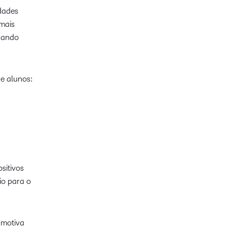
dades
 mais
quando
e alunos:
sitivos
io para o
 motiva