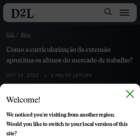
D2L
Blog
Como a curricularização da extensão
aproxima os alunos do mercado de trabalho?
OUT 24, 2022
6 MIN DE LEITURA
Como o microlearning pode ser implementado na
Welcome!
educação corporativa e quais os principais benefícios da
plataforma
We noticed you're visiting from another region.
Would you like to switch to your local version of this
site?
Tomas Bomfim