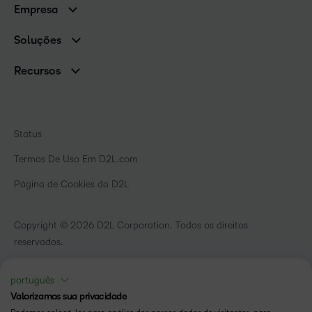
Empresa
Serviços e suporte
Equipe de liderança
Nuvem Brightspace
Soluções
Contato e unidades
Associações
Notícias
Recursos
Educação básica
Chamada para todos os Campeões!
Blog
Ensino superior
eBooks e guias
D2L para Empresas
Webinars
Instituições de capacitação
Status
Eventos
Serviços de saúde
Termos De Uso Em D2L.com
Comunidade
Página de Cookies da D2L
Copyright © 2026 D2L Corporation. Todos os direitos
reservados.
português
Valorizamos sua privacidade