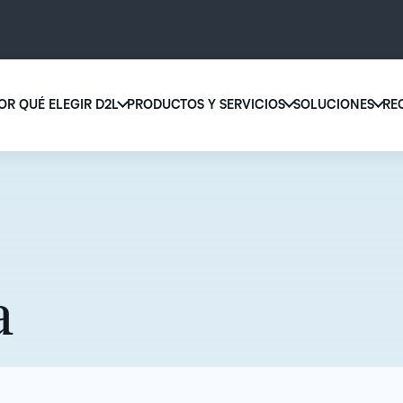
OR QUÉ ELEGIR D2L
PRODUCTOS Y SERVICIOS
SOLUCIONES
RE
D2L 
Por qué elegir D2L
D2L Brightspace
educ
Creemos que todas las personas merecen tener acceso a una educ
Diseñe y brinde experiencias de apr
supe
de alta calidad, más allá de su edad, las capacidades que tengan o 
personalizado a escala con herrami
lugar donde se encuentren.
contenidos adaptados a cada estud
Aumen
canti
Descubra por qué elegir D2L
Explore D2L Brightspace
matri
a
con u
soluc
apren
LA DIFERENCIA QUE MARCA D2L
COMPLEMENTOS DE D2L
fácil 
BRIGHTSPACE
diseñ