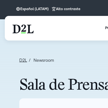
Español (LATAM)
Alto contraste
English
English (APAC)
P
English (Europe)
English (IN)
English (MEA)
D2L
Newsroom
Español (LATAM)
Français (CA)
Nederlands
Sala de Prens
Português