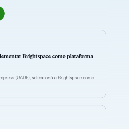
celebran la
innovación y la
excelencia en el
aprendizaje de
D2L.
plementar Brightspace como plataforma
 Empresa (UADE), seleccionó a Brightspace como