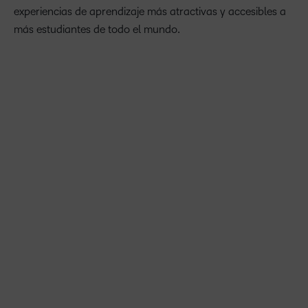
experiencias de aprendizaje más atractivas y accesibles a
más estudiantes de todo el mundo.
En D2L, nuestra misión es hacer que todos puedan
acceder a un aprendizaje transformador. Las recientes
actualizaciones de D2L Lumi basadas en IA pueden
equipar a los educadores para crear contenidos
personalizados y atractivos que ayuden a impulsar el éxito
de los estudiantes. Además, con el soporte de idiomas
ampliado, estamos ayudando a derribar barreras para
ofrecer experiencias de aprendizaje enriquecedoras en
todo el mundo.
John Baker, presidente y CEO de D2L