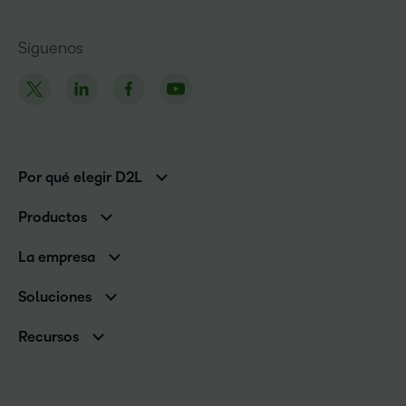
Síguenos
Por qué elegir D2L
Clientes de educación superior
Productos
Clientes corporativos
Brightspace
La empresa
Servicios y asistencia
Equipo de liderazgo
Asistencia
Soluciones
Contactos y ubicaciones
Brightspace Cloud Learning Platform
Asociaciones
Sala de Prensa
Recursos
Educación primaria y secundaria
Llamando a todos los Campeones
Blog
Educación superior
eBooks y guías
D2L para empresas