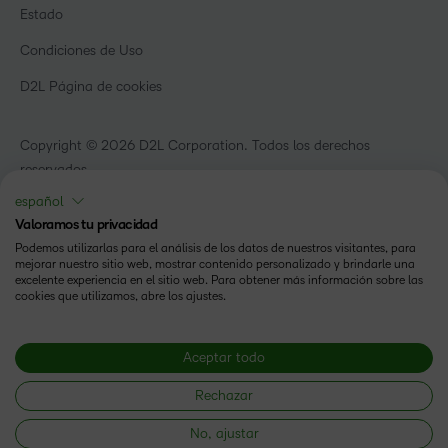
Webinars
Organizaciones de capacitación
Estado
Eventos
Servicios Para El Cuidado De La Salud
Condiciones de Uso
Comunidad
D2L Página de cookies
Copyright © 2026 D2L Corporation. Todos los derechos
reservados.
español
Valoramos tu privacidad
Podemos utilizarlas para el análisis de los datos de nuestros visitantes, para
mejorar nuestro sitio web, mostrar contenido personalizado y brindarle una
excelente experiencia en el sitio web. Para obtener más información sobre las
cookies que utilizamos, abre los ajustes.
Aceptar todo
Rechazar
No, ajustar