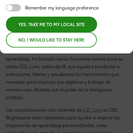
D2L Lumi ahora cuenta con soporte para
Remember my language preference
francés, español, portugués y holandés
YES, TAKE ME TO MY LOCAL SITE
Comunicado de Prensa
NO, I WOULD LIKE TO STAY HERE
D2L, una compañía internacional de tecnología de
aprendizaje, ha lanzado varias funciones nuevas para su
oferta D2L Lumi, nativa de IA, que ayuda a brindarles a
instructores, líderes y estudiantes las herramientas que
necesitan para alcanzar sus objetivos y trabajar de
manera más eficiente con el poder de la inteligencia
artificial.
Las actualizaciones más recientes de
D2L Lumi
en D2L
Brightspace están diseñadas para ayudar a mejorar las
trayectorias de aprendizaje personalizadas, crear