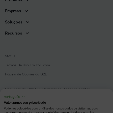
Clientes de associações
Brightspace
Empresa
Serviços e suporte
Equipe de liderança
Nuvem Brightspace
Soluções
Contato e unidades
Associações
Notícias
Recursos
Educação básica
Chamada para todos os Campeões!
Blog
Ensino superior
eBooks e guias
D2L para Empresas
Webinars
Instituições de capacitação
Status
Eventos
Serviços de saúde
Termos De Uso Em D2L.com
Comunidade
Página de Cookies da D2L
Copyright © 2026 D2L Corporation. Todos os direitos
reservados.
português
Valorizamos sua privacidade
Podemos colocá-los para análise dos nossos dados de visitantes, para
melhorar o nosso site, mostrar conteúdos personalizados e para lhe