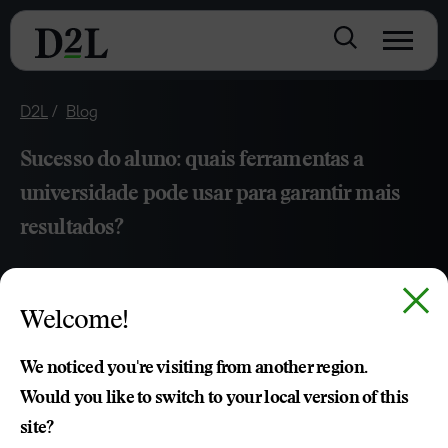
D2L
Blog
Sucesso do aluno: quais ferramentas a
universidade pode usar para garantir mais
resultados?
JAN 28, 2023
4 MIN DE LEITURA
Welcome!
Entenda qual a importância da análise de dados
educacionais e como ela contribui para o treinamento
We noticed you're visiting from another region.
corporativo da sua empresa.
Would you like to switch to your local version of this
site?
Andre Gregorio