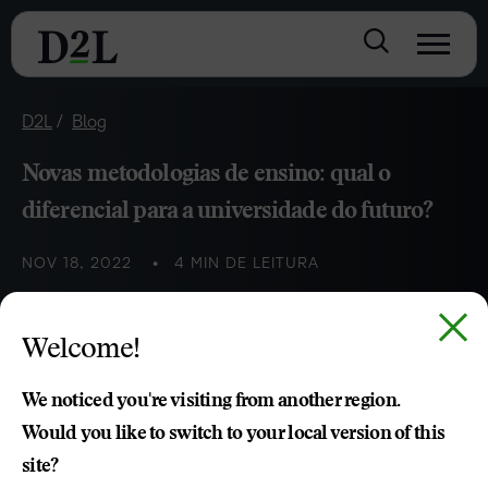
D2L
Blog
Novas metodologias de ensino: qual o
diferencial para a universidade do futuro?
NOV 18, 2022
4 MIN DE LEITURA
Entenda como as novas metodologias de ensino tornam a
Welcome!
universidade um diferencial competitivo no mercado
educacional e um centro de engajamento dos professores
We noticed you're visiting from another region.
e alunos
Would you like to switch to your local version of this
site?
Andre Gregorio