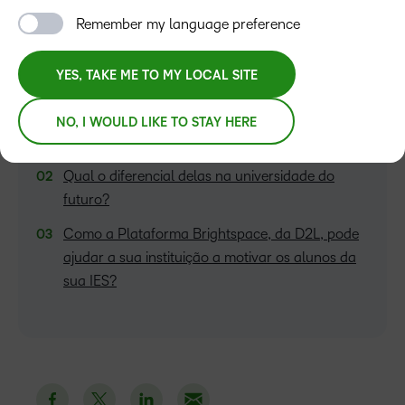
Remember my language preference
YES, TAKE ME TO MY LOCAL SITE
ÍNDICE
NO, I WOULD LIKE TO STAY HERE
Quais são as novas metodologias de ensino?
Qual o diferencial delas na universidade do
futuro?
Como a Plataforma Brightspace, da D2L, pode
ajudar a sua instituição a motivar os alunos da
sua IES?