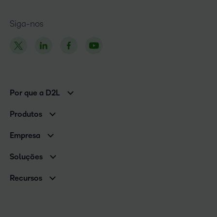
Siga-nos
Por que a D2L
Clientes corporativos
Produtos
Clientes de associações
Brightspace
Empresa
Serviços e suporte
Equipe de liderança
Nuvem Brightspace
Soluções
Contato e unidades
Associações
Notícias
Recursos
Educação básica
Chamada para todos os Campeões!
Blog
Ensino superior
eBooks e guias
D2L para Empresas
Webinars