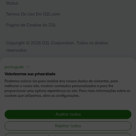
Instituições de capacitação
Status
Eventos
Serviços de saúde
Termos De Uso Em D2L.com
Comunidade
Página de Cookies da D2L
Copyright © 2026 D2L Corporation. Todos os direitos
reservados.
português
Valorizamos sua privacidade
Podemos colocá-los para análise dos nossos dados de visitantes, para
melhorar o nosso site, mostrar conteúdos personalizados e para lhe
proporcionar uma óptima experiência no site. Para mais informações sobre os
cookies que utilizamos, abra as configurações.
Aceitar todos
Rejeitar todos