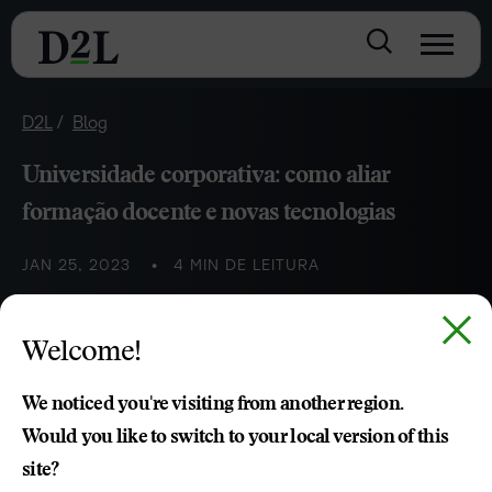
D2L
Blog
Universidade corporativa: como aliar
formação docente e novas tecnologias
JAN 25, 2023
4 MIN DE LEITURA
Entenda como a universidade corporativa atua na
Welcome!
formação docente e uso de novas tecnologias através da
capacitação dos colaboradores.
We noticed you're visiting from another region.
Would you like to switch to your local version of this
Andre Gregorio
site?