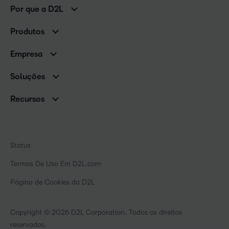
Por que a D2L
Clientes corporativos
Produtos
Clientes de associações
Brightspace
Empresa
Serviços e suporte
Equipe de liderança
Nuvem Brightspace
Soluções
Contato e unidades
Associações
Notícias
Recursos
Educação básica
Chamada para todos os Campeões!
Blog
Ensino superior
eBooks e guias
D2L para Empresas
Webinars
Instituições de capacitação
Status
Eventos
Serviços de saúde
Termos De Uso Em D2L.com
Comunidade
Página de Cookies da D2L
Copyright © 2026 D2L Corporation. Todos os direitos
reservados.