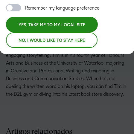
Remember my language preference
Tim Saari
YES, TAKE ME TO MY LOCAL SITE
Web Copy and Content Coordinator
Tim Saari is a writer at D2L, where he thrives on amplifying
NO, I WOULD LIKE TO STAY HERE
the customer voice and simplifying complex topics through
engaging storytelling. Tim is in his fourth year of Honours
Arts and Business at the University of Waterloo, majoring
in Creative and Professional Writing and minoring in
Business and Communication Studies. When he’s not
dueling the written word on his laptop, you can find Tim in
the D2L gym or diving into his latest bookstore discovery.
Artigos relacionados