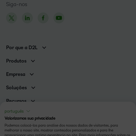
Siga-nos
Por que a D2L
Clientes corporativos
Produtos
Clientes de associações
Brightspace
Empresa
Serviços e suporte
Equipe de liderança
Nuvem Brightspace
Soluções
Contato e unidades
Associações
Notícias
Recursos
Educação básica
Chamada para todos os Campeões!
Blog
português
Ensino superior
eBooks e guias
Valorizamos sua privacidade
D2L para Empresas
Webinars
Podemos colocá-los para análise dos nossos dados de visitantes, para
Instituições de capacitação
Status
melhorar o nosso site, mostrar conteúdos personalizados e para lhe
Eventos
Serviços de saúde
proporcionar uma óptima experiência no site. Para mais informações sobre os