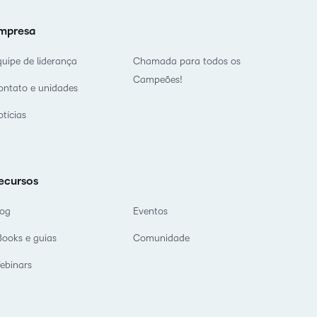
mpresa
quipe de liderança
Chamada para todos os
Campeões!
ontato e unidades
tícias
ecursos
log
Eventos
Books e guias
Comunidade
ebinars