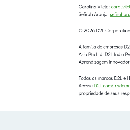
Carolina Vilela:
carol.vi
Sefirah Araújo:
sefiraha
© 2026 D2L Corporation
A família de empresas D2L
Asia Pte Ltd, D2L India 
Aprendizagem Innovadore
Todas as marcas D2L e H
Acesse
D2L.com/tradema
propriedade de seus respe