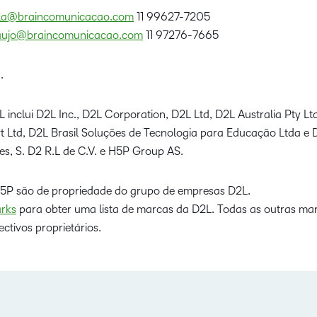
lela@braincomunicacao.com
11 99627-7205
raujo@braincomunicacao.com
11 97276-7665
.
 inclui D2L Inc., D2L Corporation, D2L Ltd, D2L Australia Pty L
Pvt Ltd, D2L Brasil Soluções de Tecnologia para Educação Ltda e
s, S. D2 R.L de C.V. e H5P Group AS.
5P são de propriedade do grupo de empresas D2L.
rks
para obter uma lista de marcas da D2L. Todas as outras ma
ctivos proprietários.