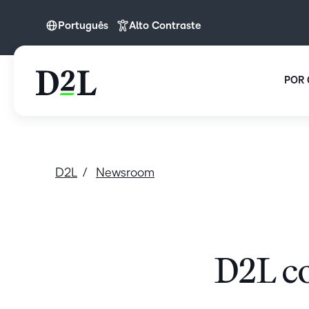
Português
Alto Contraste
Português
POR 
D2L
Newsroom
D2L co