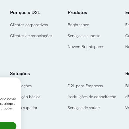
Por que a D2L
Produtos
E
Clientes corporativos
Brightspace
E
Clientes de associações
Serviços e suporte
C
Nuvem Brightspace
No
Soluções
R
Associações
D2L para Empresas
B
Educação básica
Instituições de capacitação
e
rar o nosso
xperiência
Ensino superior
Serviços de saúde
W
gurações.