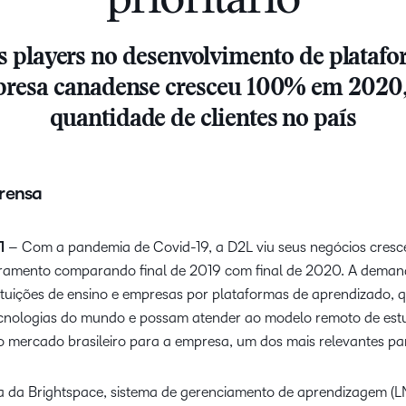
prioritário
Foco do produt
Alca
Nossos clientes
D2L Lumi
Creator+
Instituições de
parc
Saiba como estabe
Alcance o sucesso com um
Capacitação
de c
parcerias com nosso
 players no desenvolvimento de plataf
parceiro de aprendizagem de
para desenvolver a
Expanda sua
Performance+
Achievement
confiança.
resa canadense cresceu 100% em 2020,
Blo
soluções.
empresa de
quantidade de clientes no país
capacitação e
Tend
mantenha-se à
D2L Link
rele
frente da
sobr
concorrência.
apre
rensa
1
– Com a pandemia de Covid-19, a D2L viu seus negócios cresce
ramento comparando final de 2019 com final de 2020. A demand
tituições de ensino e empresas por plataformas de aprendizado, 
ecnologias do mundo e possam atender ao modelo remoto de est
o mercado brasileiro para a empresa, um dos mais relevantes p
 da Brightspace, sistema de gerenciamento de aprendizagem (LM