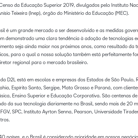
enso da Educação Superior 2019, divulgados pelo Instituto Nac
ísio Teixeira (Inep), órgão do Ministério da Educação (MEC).
asil é um grande mercado a ser desenvolvido e as medidas gov
 têm demonstrado uma clara tendência à adoção de tecnologias e
cimento seja ainda maior nos próximos anos, como resultado da t
blicos, para o qual a nossa solução também está perfeitamente f
retor regional para o mercado brasileiro.
 da D2L está em escolas e empresas dos Estados de São Paulo, R
 Bahia, Espírito Santo, Sergipe, Mato Grosso e Paraná, com clien
ica, Ensino Superior e Educação Corporativa. São centenas de 
ando da sua tecnologia diariamente no Brasil, sendo mais de 20 
: FGV, SPC, Instituto Ayrton Senna, Pearson, Universidade Tirade
tros.
40 países, e o Brasil é considerado prioridade em nossos negóci