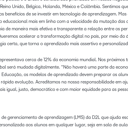
, Reino Unido, Bélgica, Holanda, México e Colômbia. Sentimos qu
s benefícios de se investir em tecnologia de aprendizagem. Mas
o educacional mais em linha com a velocidade da mutação das
 de maneira mais efetiva e transparente a relação entre os pe
ueremos acelerar a transformação digital no país, por meio da
ia certa, que torna o aprendizado mais assertivo e personalizado
 representava cerca de 12% da economia mundial. Nos próximos t
al será mudada digitalmente. “Não haverá uma parte da econo
Na Educação, os modelos de aprendizado devem preparar os alu
rápida evolução. Acreditamos na nossa responsabilidade em aju
ais igual, justo, democrático e com maior equidade para as pessoas
a de gerenciamento de aprendizagem (LMS) da D2L que ajuda escol
rsonalizada aos alunos em qualquer lugar, seja em sala de aula 