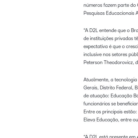
números fazem parte do C
Pesquisas Educacionais An
“A D2L entende que o Br
de instituições privadas
expectativa é que o cres
inclusive nos setores pú
Peterson Theodorovicz, di
Atualmente, a tecnologia
Gerais, Distrito Federal,
de atuação: Educação Bás
funcionários se benefici
Entre os principais estão
Eleva Educação, entre ou
“A D2L está presente em 