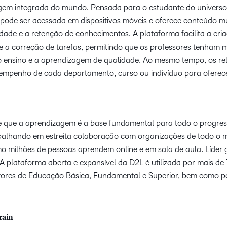
em integrada do mundo. Pensada para o estudante do universo d
ode ser acessada em dispositivos móveis e oferece conteúdo m
dade e a retenção de conhecimentos. A plataforma facilita a cri
 a correção de tarefas, permitindo que os professores tenham 
o ensino e a aprendizagem de qualidade. Ao mesmo tempo, os rela
empenho de cada departamento, curso ou indivíduo para oferecer
 que a aprendizagem é a base fundamental para todo o progress
abalhando em estreita colaboração com organizações de todo o 
 milhões de pessoas aprendem online e em sala de aula. Líder g
A plataforma aberta e expansível da D2L é utilizada por mais de
tores de Educação Básica, Fundamental e Superior, bem como por
rain