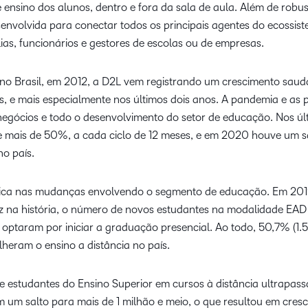
ensino dos alunos, dentro e fora da sala de aula. Além de robust
esenvolvida para conectar todos os principais agentes do ecossi
lias, funcionários e gestores de escolas ou de empresas.
 Brasil, em 2012, a D2L vem registrando um crescimento saudá
 e mais especialmente nos últimos dois anos. A pandemia e as p
negócios e todo o desenvolvimento do setor de educação. Nos últ
de mais de 50%, a cada ciclo de 12 meses, e em 2020 houve um 
no país.
ica nas mudanças envolvendo o segmento de educação. Em 201
vez na história, o número de novos estudantes na modalidade EAD
optaram por iniciar a graduação presencial. Ao todo, 50,7% (1.
olheram o ensino a distância no país.
estudantes do Ensino Superior em cursos à distância ultrapas
um salto para mais de 1 milhão e meio, o que resultou em cre