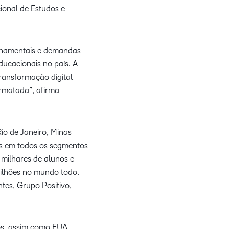
ional de Estudos e
ernamentais e demandas
ducacionais no país. A
ransformação digital
ormatada”, afirma
io de Janeiro, Minas
tes em todos os segmentos
milhares de alunos e
milhões no mundo todo.
ntes, Grupo Positivo,
os, assim como EUA,