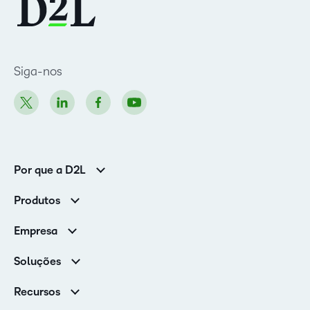
Siga-nos
Por que a D2L
Clientes corporativos
Produtos
Clientes de associações
Brightspace
Empresa
Serviços e suporte
Equipe de liderança
Nuvem Brightspace
Soluções
Contato e unidades
Associações
Notícias
Recursos
Educação básica
Chamada para todos os Campeões!