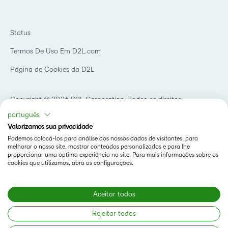
Blog
Ensino superior
eBooks e guias
D2L para Empresas
Webinars
Instituições de capacitação
Status
Eventos
Serviços de saúde
Termos De Uso Em D2L.com
Comunidade
Página de Cookies da D2L
Copyright © 2026 D2L Corporation. Todos os direitos
reservados.
português
Valorizamos sua privacidade
Podemos colocá-los para análise dos nossos dados de visitantes, para
melhorar o nosso site, mostrar conteúdos personalizados e para lhe
proporcionar uma óptima experiência no site. Para mais informações sobre os
cookies que utilizamos, abra as configurações.
Aceitar todos
Rejeitar todos