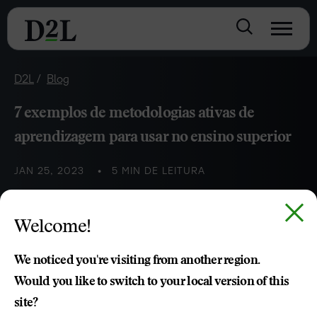
D2L
Blog
7 exemplos de metodologias ativas de
aprendizagem para usar no ensino superior
JAN 25, 2023
5 MIN DE LEITURA
Conheça algumas das principais metodologias ativas de
Welcome!
aprendizagem que podem ser implementadas.
We noticed you're visiting from another region.
Andre Gregorio
Would you like to switch to your local version of this
site?