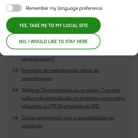
Remember my language preference
ÍNDICE
YES, TAKE ME TO MY LOCAL SITE
O que são metodologias ativas de
aprendizagem?
NO, I WOULD LIKE TO STAY HERE
Qual a importância das metodologias ativas de
aprendizagem?
Exemplos de metodologias ativas de
aprendizagem
Webinar Demonstração do produto: Crie uma
cultura de aprendizado no ambiente corporativo
utilizando o LMS Brightspace da D2L
Comprometimento com a acessibilidade na
educação