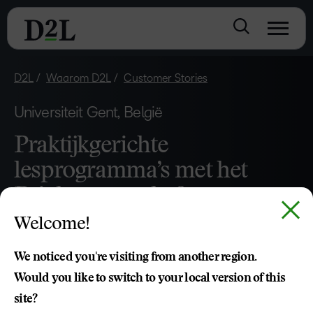
D2L
Waarom D2L
Customer Stories
Universiteit Gent, België
Praktijkgerichte
lesprogramma’s met het
Brightspace-platform
Welcome!
We noticed you're visiting from another region.
Would you like to switch to your local version of this
site?