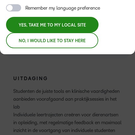
Remember my language preference
YES, TAKE ME TO MY LOCAL SITE
PLATFORM
NO, I WOULD LIKE TO STAY HERE
D2L Brightspace
UITDAGING
Studenten de juiste tools en klinische vaardigheden
aanbieden voorafgaand aan praktijksessies in het
lab
Individuele leertrajecten creëren voor dierenartsen
in opleiding, met regelmatige feedback en maximaal
inzicht in de voortgang van individuele studenten