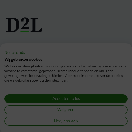
Volg ons
Nederlands
Wij gebruiken cookies
We kunnen deze plaatsen voor analyse van onze bezoekersgegevens, om onze
website te verbeteren, gepersonaliseerde inhoud te tonen en om u een
geweldige website-ervaring te bieden. Voor meer informatie over de cookies
die we gebruiken opent u de instellingen.
Producten
Accepteer alles
Brightspace
Oplossingen
Diensten en ondersteuning
Weigeren
Newsroom
Nee, pas aan
Investor Relations