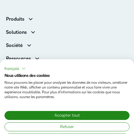
Produits
D2L Brightspace
Solutions
Services et assistance
Associations
Société
D2L pour les entreprises
Direction
De la maternelle à la 12e année
Ressources
Carrières
Enseignement supérieur
Versions de produits D2L
français
Fil d’actualité
Organisations de formation
Communauté
Nous utilisons des cookies
Prix et reconnaissances
Nous pouvons les placer pour analyser les données de nos visiteurs, améliorer
Relations avec les investisseurs
Statut
notre site Web, afficher un contenu personnalisé et vous faire vivre une
expérience inoubliable. Pour plus d'informations sur les cookies que nous
Conditions d’utilisation
utilisons, ouvrez les paramètres.
Politique relative aux témoins
Accepter tout
Copyright © 2026 Copyright D2L Corporation. Tous droits
Refuser
réservés.