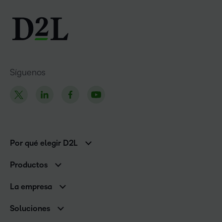
Síguenos
Por qué elegir D2L
Clientes de educación superior
Productos
Clientes corporativos
Brightspace
La empresa
Servicios y asistencia
Equipo de liderazgo
Asistencia
Soluciones
Contactos y ubicaciones
Brightspace Cloud Learning Platform
Asociaciones