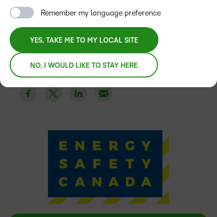
trabajadores de la energía a los que sirve y apoya.
Remember my language preference
YES, TAKE ME TO MY LOCAL SITE
NO, I WOULD LIKE TO STAY HERE