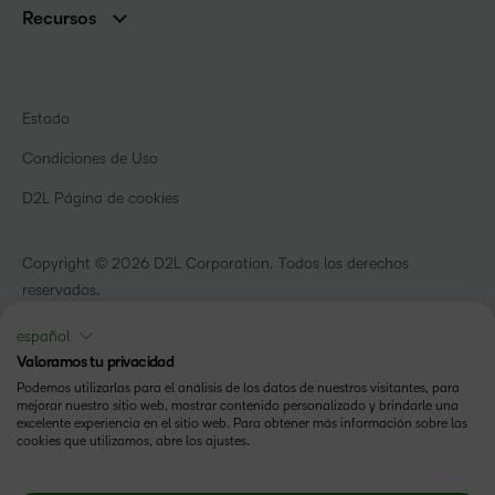
Sala de Prensa
Recursos
Educación primaria y secundaria
Llamando a todos los Campeones
Blog
Educación superior
eBooks y guías
D2L para empresas
Webinars
Organizaciones de capacitación
Estado
Eventos
Servicios Para El Cuidado De La Salud
Condiciones de Uso
Comunidad
D2L Página de cookies
Copyright © 2026 D2L Corporation. Todos los derechos
reservados.
español
Valoramos tu privacidad
Podemos utilizarlas para el análisis de los datos de nuestros visitantes, para
mejorar nuestro sitio web, mostrar contenido personalizado y brindarle una
excelente experiencia en el sitio web. Para obtener más información sobre las
cookies que utilizamos, abre los ajustes.