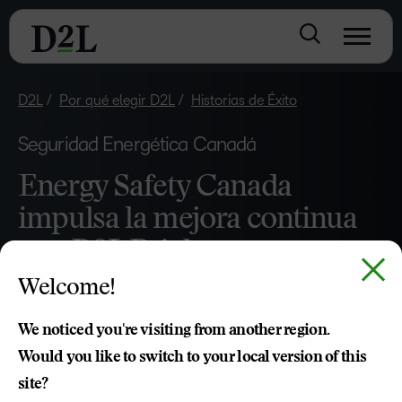
D2L
Por qué elegir D2L
Historias de Éxito
Seguridad Energética Canadá
Energy Safety Canada
impulsa la mejora continua
con D2L Brightspace
Welcome!
El aprendizaje no termina con la graduación y las
empresas entienden que el aprendizaje continuo es crucial
We noticed you're visiting from another region.
para el éxito. En Energy Safety Canada (ESC), el
Would you like to switch to your local version of this
aprendizaje continuo contribuye a algo aún más
site?
importante que el éxito organizacional: la seguridad de los