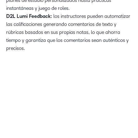
planes de estudio personalizados hasta prácticas
instantáneas y juego de roles.
D2L Lumi Feedback:
los instructores pueden automatizar
las calificaciones generando comentarios de texto y
rúbricas basados en sus propias notas, lo que ahorra
tiempo y garantiza que los comentarios sean auténticos y
precisos.
“Estamos muy entusiasmados de compartir las últimas
actualizaciones de IA con D2L Lumi, que marcan un
avance en la manera en que la IA puede ayudar a mejorar
la enseñanza y el aprendizaje. Con nuevas funciones que
pueden facilitar y acelerar la creación de actividades de
aprendizaje personalizadas, orientar a los estudiantes con
apoyo de estudio oportuno y permitir obtener información