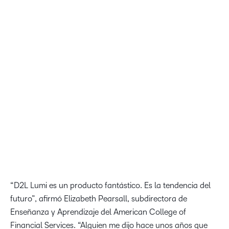
más detallada sobre el progreso de los estudiantes y las
áreas en las que es necesario actuar, los educadores
pueden centrarse más en lo que realmente importa:
ayudar a los estudiantes a tener éxito. Permitiendo que las
personas tengan el control, diseñamos y aprovechamos
las capacidades nativas de la IA en nuestra plataforma de
aprendizaje para ayudar a descubrir información y dar
vida a nuevas posibilidades para el futuro del aprendizaje”.
John Baker, presidente, fundador y CEO de D2L
“D2L Lumi es un producto fantástico. Es la tendencia del
futuro”, afirmó Elizabeth Pearsall, subdirectora de
Enseñanza y Aprendizaje del American College of
Financial Services. “Alguien me dijo hace unos años que