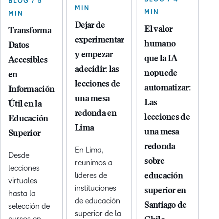
BLOG / 5
MIN
MIN
MIN
Dejar de
El valor
Transforma
experimentar
humano
Datos
y empezar
que la IA
Accesibles
adecidir: las
nopuede
en
lecciones de
automatizar:
Información
una mesa
Las
Útil en la
redonda en
lecciones de
Educación
Lima
una mesa
Superior
redonda
En Lima,
Desde
sobre
reunimos a
lecciones
líderes de
educación
virtuales
instituciones
superior en
hasta la
de educación
Santiago de
selección de
superior de la
cursos en