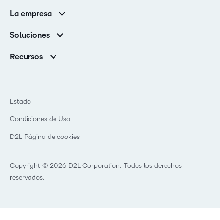
Brightspace
La empresa
Servicios y asistencia
Equipo de liderazgo
Asistencia
Soluciones
Contactos y ubicaciones
Brightspace Cloud Learning Platform
Asociaciones
Sala de Prensa
Recursos
Educación primaria y secundaria
Llamando a todos los Campeones
Blog
Educación superior
eBooks y guías
D2L para empresas
Webinars
Organizaciones de capacitación
Estado
Eventos
Servicios Para El Cuidado De La Salud
Condiciones de Uso
Comunidad
D2L Página de cookies
Copyright © 2026 D2L Corporation. Todos los derechos
reservados.